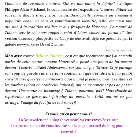
l'honneur de certaines victoires. Elle est une ode à la défaite"
, explique
Philippe Alain Michaud, le commissaire de l'exposition.
"L'œuvre d'Adel est
souvent à double tiroir
, fait-il valoir.
Bien qu'elle reprenne un événement
populaire connu de tous et immédiatement identifié,
[elle]
est aussi une
allusion à la tradition réaliste et aux fresques de Masaccio. Le regard de
Zidane vers le sol nous rappelle celui d'Adam, chassé du paradis."
Une
version beaucoup plus petite de
Coup de tête
avait déjà été présentée par la
galerie new-yorkaise David Zwirner.
Source:
lemonde.fr
Mon avis:
comme
Belle et Cultivée
, ce n'est que récemment que j'ai entendu
parler de cette statue: lorsque Materazzi a posté une photo de lui posant
devant "l'oeuvre" d'Adel Abdessemed sur son compte Twitter. Et je partage
son coup de gueule car si certains soutiennent que c'est de l'art, j'ai plutôt
envie de dire que c'est du n'importe quoi quand je pense à tous les enfants et
les touristes (dont de nombreux Italiens!) qui ne manqueront pas de passer
devant!
Une statue en hommage à Zidane, pourquoi pas? Mais choisir de
représenter ce geste anti fair-play au possible...
Voilà qui ne va pas
arranger l'image du foot (ni de la France)!
---
Et vous, qu'en pensez-vous?
La 3e
newsletter
du blog (novembre) va être envoyée ce soir,
il est encore temps de vous inscrire sur la page d'accueil du blog pour la
recevoir!