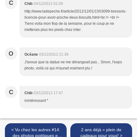
C
Chib
04/12/2012 01:09
http://www.ladepeche.fr/article/2012/12/01/1503099-bressols-
licencie-pour-avoir-pioche-deux-biscuits.html<br /> <br />
Tiens voila mon flop de la semaine, pour le coup je ne
metterais plus les pieds chez inter .
O
Océane
03/12/2012 21:39
J'avoue que la statue ne me dérangeait pas... Sinon, l'expo
photo, voilà ce qui m'aurait vraiment plu !
C
Chib
03/12/2012 17:47
inintéressant *
< Vu chez les autres #14:
2 ans déjà = plein de
des photos poétiques et
cadeaux pour vous! >