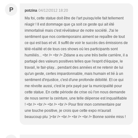
P
potzina
04/12/2012 18:20
Ma foi, cette statue doit être de l'art puisqu'elle fait tellement
réagir ! Il est dommage que ça soit ce geste qui ait été
immortalisé mais c'est révélateur de notre société. J'ai le
sentiment que nos contemporains aiment se repaître de tout
ce qui est bas et vil. Il suffit de voir le succès des émissions de
télé-réalité et de tous ces shows où les participants sont
humiliés... <br /> <br /> Zidane a eu une très belle carrière, il a
partagé des valeurs positives telles que l'esprit d'équipe, le
travail, le fair-play... pendant des années et ne retenir de lui
qu'un geste, certes impardonnable, mais humain et lié à un
sentiment d'injustice, c'est d'une profonde débilité. Et ce qui
me révolte aussi, c'est le prix payé par la municipalité pour
cette statue. En cette période de crise où l'on nous demande
de nous serrer la ceinture, une telle dépense est inqualifiable
! <br /> <br /> <br /> <br /> Pour finir mon commentaire par
une touche positive, je crois que cette expo m'aurait
beaucoup plu :)<br /> <br /> <br /> <br /> Bonne soirée miss !