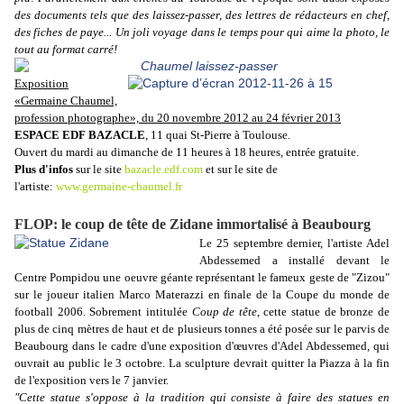
des documents tels que des laissez-passer, des lettres de rédacteurs en chef,
des fiches de paye... Un joli voyage dans le temps pour qui aime la photo, le
tout au
format carré!
Exposition
«Germaine Chaumel,
profession photographe»,
du 20 novembre 2012 au 24 février 2013
ESPACE EDF BAZACLE
,
11 quai St-Pierre à Toulouse.
Ouvert du mardi au dimanche de 11 heures à 18 heures, entrée gratuite.
Plus d'infos
sur le site
bazacle.edf.com
et sur le site de
l'artiste:
www.germaine-chaumel.fr
FLOP: le coup de tête de Zidane immortalisé à Beaubourg
Le 25 septembre dernier, l'artiste Adel
Abdessemed a installé devant le
Centre Pompidou une oeuvre géante représentant le fameux geste de "Zizou"
sur le joueur italien Marco Materazzi en finale de la Coupe du monde de
football 2006.
Sobrement intitulée
Coup de tête
, cette statue de bronze de
plus de cinq mètres de haut et de plusieurs tonnes a été posée sur le parvis de
Beaubourg dans le cadre d'une exposition d'œuvres d'Adel Abdessemed, qui
ouvrait au public le 3 octobre. La sculpture devrait quitter la Piazza à la fin
de l'exposition vers le 7 janvier.
"Cette statue s'oppose à la tradition qui consiste à faire des statues en