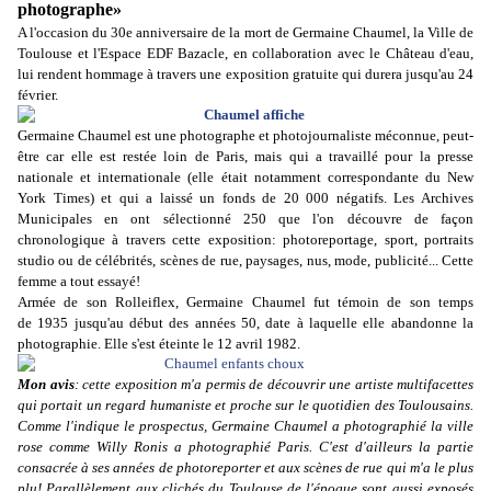
photographe»
A l'occasion du 30e anniversaire de la mort de Germaine Chaumel, la Ville de
Toulouse et l'Espace EDF Bazacle, en collaboration avec le Château d'eau,
lui rendent hommage à travers une exposition gratuite qui durera jusqu'au 24
février.
Germaine Chaumel est une photographe et photojournaliste méconnue, peut-
être car elle est restée loin de Paris, mais qui a travaillé pour la presse
nationale et internationale (elle était notamment correspondante du New
York Times) et qui a laissé un fonds de 20 000 négatifs. Les Archives
Municipales en ont sélectionné 250 que l'on découvre de façon
chronologique à travers cette exposition: photoreportage, sport, portraits
studio ou de célébrités, scènes de rue, paysages, nus, mode, publicité... Cette
femme a tout essayé!
Armée de son Rolleiflex, Germaine Chaumel fut témoin de son temps
de 1935 jusqu'au début des années 50, date à laquelle elle abandonne la
photographie. Elle s'est éteinte le 12 avril 1982.
Mon avis
: cette exposition m'a permis de découvrir une artiste multifacettes
qui portait un regard humaniste et proche sur le quotidien des Toulousains.
Comme l'indique le prospectus,
Germaine Chaumel a photographié la ville
rose comme Willy Ronis a photographié Paris. C
'est d'ailleurs la partie
consacrée à ses années de photoreporter et aux scènes de rue qui m'a le plus
plu! Parallèlement aux clichés du
Toulouse de l'époque
sont aussi exposés