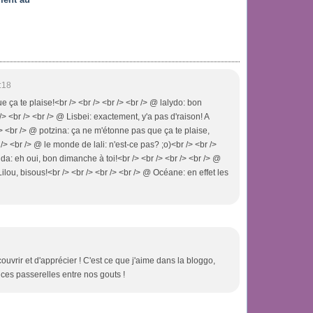
:18
e ça te plaise!<br /> <br /> <br /> <br /> @ lalydo: bon
/> <br /> <br /> @ Lisbei: exactement, y'a pas d'raison! A
 /> <br /> @ potzina: ça ne m'étonne pas que ça te plaise,
/> <br /> @ le monde de lali: n'est-ce pas? ;o)<br /> <br />
a: eh oui, bon dimanche à toi!<br /> <br /> <br /> <br /> @
lou, bisous!<br /> <br /> <br /> <br /> @ Océane: en effet les
uvrir et d'apprécier ! C'est ce que j'aime dans la bloggo,
ces passerelles entre nos gouts !