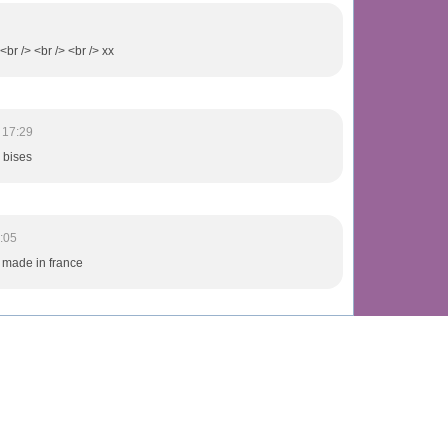
<br /> <br /> <br /> xx
 17:29
 bises
:05
 made in france