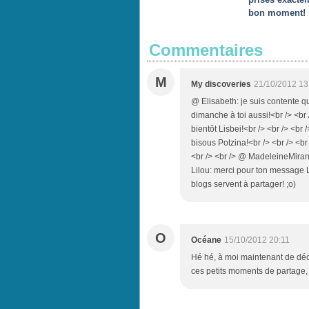
bon moment!
Commentaires
M
My discoveries
21/10/2012 13
@ Elisabeth: je suis contente qu
dimanche à toi aussi!<br /> <br 
bientôt Lisbei!<br /> <br /> <br
bisous Potzina!<br /> <br /> <br 
<br /> <br /> @ MadeleineMirand
Lilou: merci pour ton message Li
blogs servent à partager! ;o)
O
Océane
15/10/2012 20:11
Hé hé, à moi maintenant de déco
ces petits moments de partage, 