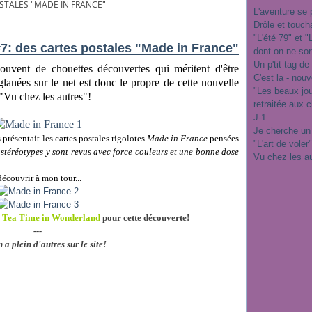
OSTALES "MADE IN FRANCE"
L'aventure se 
Drôle et touch
"L'été 79" et 
#7: des cartes postales "Made in France"
dont on ne sor
Un p'tit tag de
 souvent de chouettes découvertes qui méritent d'être
C'est la - nou
glanées sur le net est donc le propre de cette nouvelle
"Les beaux jo
 "Vu chez les autres"!
retraitée aux 
J-1
Je cherche un
présentait les cartes postales rigolotes
Made in France
pensées
"L'art de voler
 stéréotypes y sont revus avec force couleurs et une bonne dose
Vu chez les a
 découvrir à mon tour...
g
Tea Time in Wonderland
pour cette découverte!
---
n a plein d'autres sur le site!