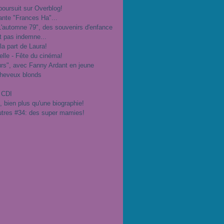
poursuit sur Overblog!
ante "Frances Ha"...
"L'automne 79", des souvenirs d'enfance
t pas indemne...
 la part de Laura!
velle - Fête du cinéma!
urs", avec Fanny Ardant en jeune
cheveux blonds
 CDI
", bien plus qu'une biographie!
utres #34: des super mamies!