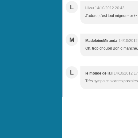
L
Lilou
14/10/2012 20:43
J'adore, c'est tout mignon<br /> 
M
MadeleineMiranda
14/10/2012
Oh, trop choupi! Bon dimanche,
L
le monde de lali
14/10/2012 17
Très sympa ces cartes postales