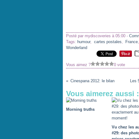
Posté par mydiscoveries à 05:00 -
Comm
Tags:
humour
,
cartes postales
,
France
Wonderland
Vous aimez ?
0 vote
Cinespana 2012: le bilan
Les 5
Vous aimerez aussi :
Morning truths
Vu chez les a
#29: des phot
prises exacte