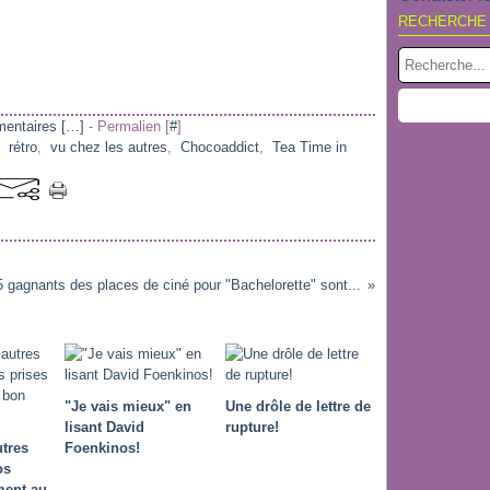
RECHERCHE
entaires [
…
]
- Permalien [
#
]
,
rétro
,
vu chez les autres
,
Chocoaddict
,
Tea Time in
 gagnants des places de ciné pour "Bachelorette" sont...
"Je vais mieux" en
Une drôle de lettre de
lisant David
rupture!
utres
Foenkinos!
os
ment au