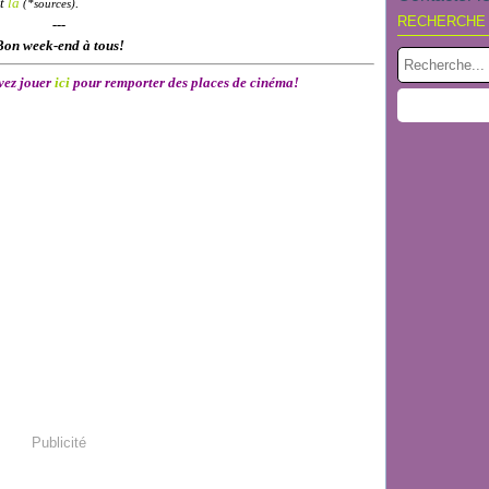
t
là
.
(*sources)
RECHERCHE
---
Bon week-end à tous!
vez jouer
ici
pour remporter
des places de cinéma!
Publicité