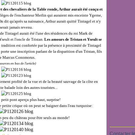
t des chevaliers de la Table ronde, Arthur aurait été conçu et
ilèges de l'enchanteur Merlin qui auraient mis enceinte Ygerne,
 dit qu'après sa naissance, Arthur aurait quitté Tintagel et n'y
serait jamais revenu.
 de Tintagel aurait été l'une des résidences du roi Mark de
Yseult et l'oncle de Tristan.
Les amours de Tristan et Yseult se
 tradition est confortée par la présence à proximité de Tintagel
 porte une inscription parlant de la disparition d'un Tristan, fils
e Marcus Conomorus.
sources en bas de l'article)
ement profité de la vue et de la beauté sauvage de la côte en
te balade loin des autres touristes...
 petit pont aperçu plus haut, surprise!
e petite crique où on peut se baigner dans l'eau turquoise:
 un peu du château pour être seuls au monde!
Contacter le