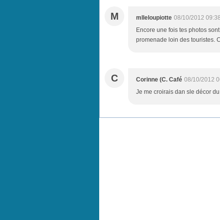
M
mlleloupiotte
08/10/2012 09:3
Encore une fois tes photos sont
promenade loin des touristes. C'
C
Corinne (C. Café
08/10/2012 0
Je me croirais dan sle décor du f