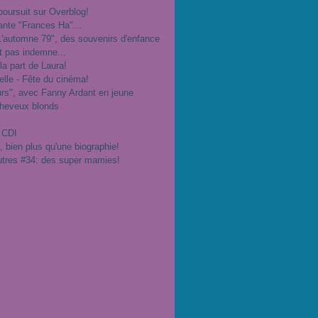
poursuit sur Overblog!
ante "Frances Ha"...
"L'automne 79", des souvenirs d'enfance
t pas indemne...
 la part de Laura!
velle - Fête du cinéma!
urs", avec Fanny Ardant en jeune
cheveux blonds
 CDI
", bien plus qu'une biographie!
utres #34: des super mamies!