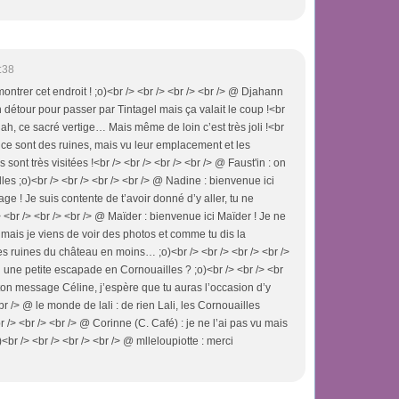
:38
i montrer cet endroit ! ;o)<br /> <br /> <br /> <br /> @ Djahann
 détour pour passer par Tintagel mais ça valait le coup !<br
: ah, ce sacré vertige… Mais même de loin c’est très joli !<br
 : ce sont des ruines, mais vu leur emplacement et les
 sont très visitées !<br /> <br /> <br /> <br /> @ Faust'in : on
les ;o)<br /> <br /> <br /> <br /> @ Nadine : bienvenue ici
e ! Je suis contente de t’avoir donné d’y aller, tu ne
> <br /> <br /> <br /> @ Maïder : bienvenue ici Maïder ! Je ne
 mais je viens de voir des photos et comme tu dis la
s ruines du château en moins… ;o)<br /> <br /> <br /> <br />
ne petite escapade en Cornouailles ? ;o)<br /> <br /> <br
 ton message Céline, j’espère que tu auras l’occasion d’y
 <br /> @ le monde de lali : de rien Lali, les Cornouailles
br /> <br /> <br /> @ Corinne (C. Café) : je ne l’ai pas vu mais
o)<br /> <br /> <br /> <br /> @ mlleloupiotte : merci