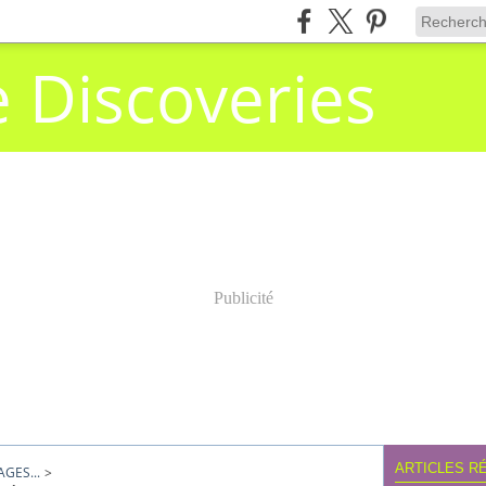
e Discoveries
Publicité
ARTICLES R
GES...
>