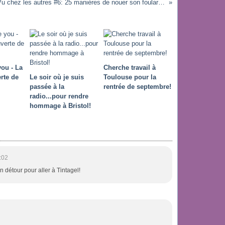
Vu chez les autres #6: 25 manières de nouer son foulard cet automne!
you - La
Cherche travail à
rte de
Le soir où je suis
Toulouse pour la
passée à la
rentrée de septembre!
radio...pour rendre
hommage à Bristol!
:02
un détour pour aller à Tintagel!