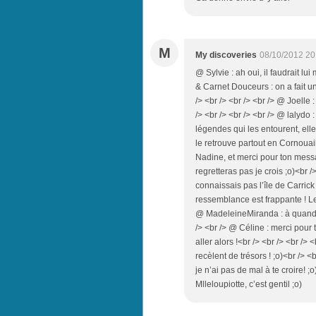
M
My discoveries
08/10/2012 20
@ Sylvie : ah oui, il faudrait lu
& Carnet Douceurs : on a fait un
/> <br /> <br /> <br /> @ Joelle 
/> <br /> <br /> <br /> @ lalydo
légendes qui les entourent, elles
le retrouve partout en Cornouail
Nadine, et merci pour ton messag
regretteras pas je crois ;o)<br /
connaissais pas l’île de Carrick
ressemblance est frappante ! Le
@ MadeleineMiranda : à quand u
/> <br /> @ Céline : merci pour
aller alors !<br /> <br /> <br />
recèlent de trésors ! ;o)<br /> <
je n’ai pas de mal à te croire! ;
Mlleloupiotte, c’est gentil ;o)