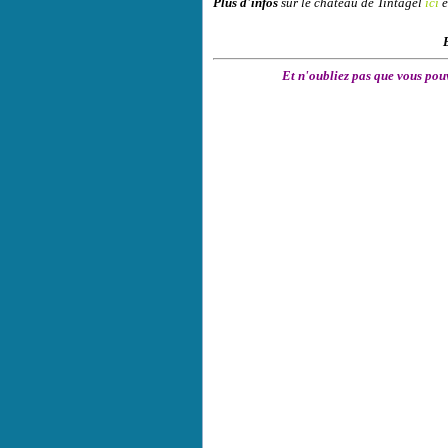
Plus d'infos
sur le
château de Tintagel
ici
e
Et n'oubliez pas que vous pou