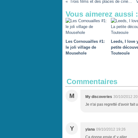
Trois films et des places de ciné à gagner!
Vous aimerez aussi :
Les Cornouailles #1:
Leeds, I love 
le joli village de
petite découve
Mousehole
Touteouïe
Commentaires
M
My discoveries
30/10/2012 20
Je n'ai pas regretté d'avoir fait 
Y
ylana
09/10/2012 19:26
Ca donne envie d' y aller