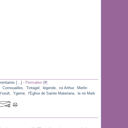
entaires [
…
]
- Permalien [
#
]
,
Cornouailles
,
Tintagel
,
légende
,
roi Arthur
,
Merlin
 Yseult
,
Ygerne
,
l'Eglise de Sainte Materiana
,
le roi Mark