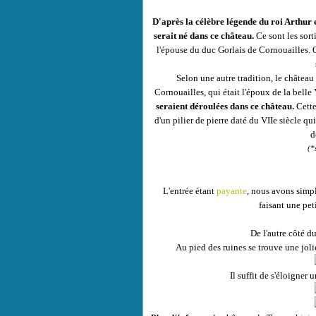
D'après la célèbre légende du roi Arthur e
serait né dans ce château.
Ce sont les sort
l'épouse du duc Gorlais de Cornouailles. On
Selon une autre tradition, le château
Cornouailles, qui était l'époux de la belle 
seraient déroulées dans ce château.
Cette
d'un pilier de pierre daté du VIIe siècle qui
d
(*
L'entrée étant
payante
, nous avons simpl
faisant une peti
De l'autre côté du
Au pied des ruines se trouve une joli
Il suffit de s'éloigner