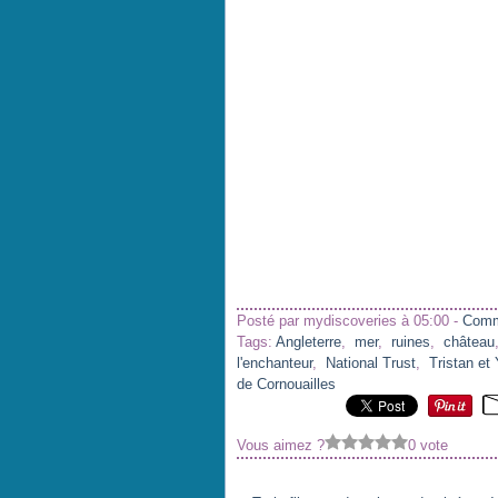
Posté par mydiscoveries à 05:00 -
Comm
Tags:
Angleterre
,
mer
,
ruines
,
château
l'enchanteur
,
National Trust
,
Tristan et
de Cornouailles
Vous aimez ?
0 vote