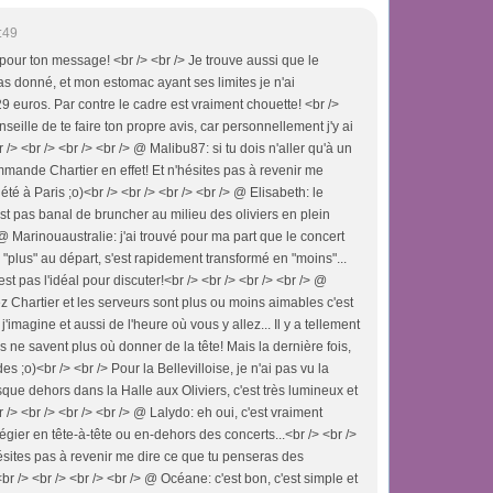
:49
 pour ton message! <br /> <br /> Je trouve aussi que le
pas donné, et mon estomac ayant ses limites je n'ai
euros. Par contre le cadre est vraiment chouette! <br />
nseille de te faire ton propre avis, car personnellement j'y ai
/> <br /> <br /> <br /> @ Malibu87: si tu dois n'aller qu'à un
ommande Chartier en effet! Et n'hésites pas à revenir me
té à Paris ;o)<br /> <br /> <br /> <br /> @ Elisabeth: le
est pas banal de bruncher au milieu des oliviers en plein
> @ Marinouaustralie: j'ai trouvé pour ma part que le concert
ai "plus" au départ, s'est rapidement transformé en "moins"...
t pas l'idéal pour discuter!<br /> <br /> <br /> <br /> @
hez Chartier et les serveurs sont plus ou moins aimables c'est
'imagine et aussi de l'heure où vous y allez... Il y a tellement
s ne savent plus où donner de la tête! Mais la dernière fois,
es ;o)<br /> <br /> Pour la Bellevilloise, je n'ai pas vu la
sque dehors dans la Halle aux Oliviers, c'est très lumineux et
 /> <br /> <br /> <br /> @ Lalydo: eh oui, c'est vraiment
ier en tête-à-tête ou en-dehors des concerts...<br /> <br />
hésites pas à revenir me dire ce que tu penseras des
r /> <br /> <br /> <br /> @ Océane: c'est bon, c'est simple et