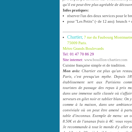
qu'il est peut-être plus agréable de découvr
Infos pratiques:
réserver l'un des deux services pour le
pour "Les Petits" (- de 12 ans): brunch +
Chartier,
7 rue du Faubourg Montmartr
75009 Paris.
Métro Grands Boulevards
Tel: 01 47 70 86 29
Site internet:
www.bouillon-chartier.com
Cuisine française simple et de tradition.
Mon avis:
Chartier est plus qu'un resta
Paris, c'est presqu'un mythe. Depuis 18
établissement sert aux Parisiens com
touristes de passage des repas à prix mo
dans une immense salle classée où s'affair
serveurs en gilet noir et tablier blanc. On
comme à la maison, dans une ambiance 
conviviale où on peut être amené à part
table d'inconnus. Exemple de menu: un 
8.50€ et de l'ananas frais à 4
€
: vous voye
Je
recommande à tout le monde d'y aller a