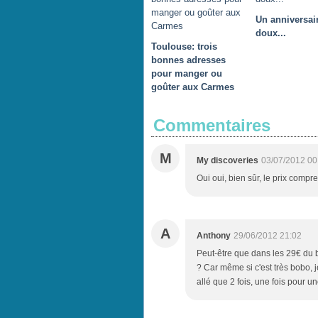
Un anniversair
doux...
Toulouse: trois
bonnes adresses
pour manger ou
goûter aux Carmes
Commentaires
M
My discoveries
03/07/2012 00
Oui oui, bien sûr, le prix compre
A
Anthony
29/06/2012 21:02
Peut-être que dans les 29€ du br
? Car même si c'est très bobo, j
allé que 2 fois, une fois pour u