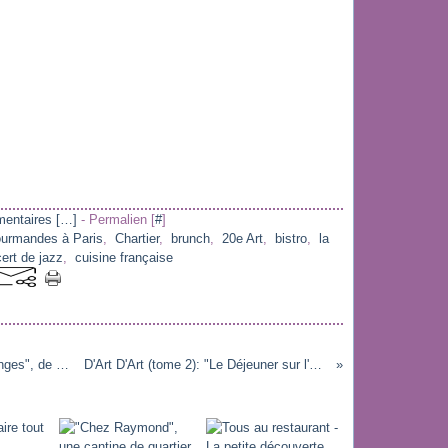
entaires [
…
]
- Permalien [
#
]
ourmandes à Paris
,
Chartier
,
brunch
,
20e Art
,
bistro
,
la
ert de jazz
,
cuisine française
"The Angels' Share" ou "La part des anges", de Ken Loach: une déception...
D'Art D'Art (tome 2): "Le Déjeuner sur l'Herbe", de Claude Monet