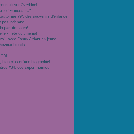
poursuit sur Overblog!
ante "Frances Ha"...
"L'automne 79", des souvenirs d'enfance
t pas indemne...
 la part de Laura!
velle - Fête du cinéma!
urs", avec Fanny Ardant en jeune
cheveux blonds
 CDI
", bien plus qu'une biographie!
utres #34: des super mamies!