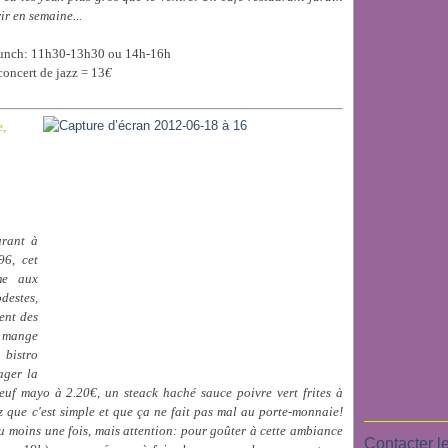
ir en semaine...
 brunch: 11h30-13h30 ou 14h-16h
 concert de jazz = 13
€
e,
urant à
96, cet
me aux
destes,
ent des
 y mange
bistro
ager la
oeuf mayo à 2.20
€
, un steack haché sauce poivre vert frites à
z que c'est simple et que ça ne fait pas mal au porte-monnaie!
u moins une fois, m
ais attention: pour goûter à cette ambiance
Contacter le