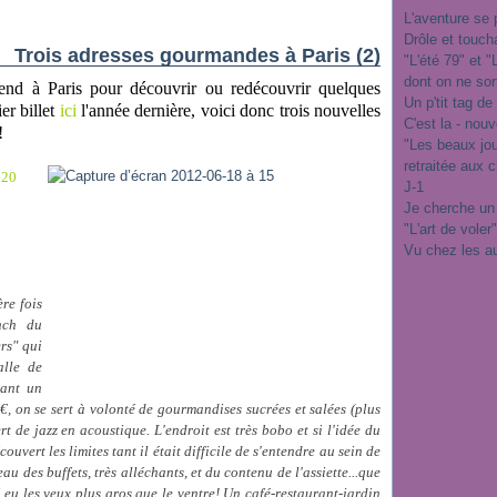
L'aventure se 
Drôle et touch
Trois adresses gourmandes à Paris (2)
"L'été 79" et 
dont on ne sor
end à Paris pour découvrir ou redécouvrir quelques
Un p'tit tag de
er billet
ici
l'année dernière
, voici donc trois nouvelles
C'est la - nou
!
"Les beaux jo
retraitée aux 
020
J-1
Je cherche un
"L'art de voler
Vu chez les a
re fois
nch du
rs" qui
alle de
nant un
€
, on se sert
à volonté
de gourmandises sucrées et salées (plus
rt de jazz en acoustique. L'endroit est très bobo et si l'idée du
uvert les limites tant il était difficile de s'entendre au sein de
au des buffets, très alléchants, et du contenu de l'assiette...que
 eu les yeux plus gros que le ventre! Un café-restaurant-jardin