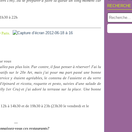
 (vers 19h)...ou se préparer à faire la queue un long moment car
RECHERCHE
 11h30 à 22h
 Paris.
que vous
llez pas plus loin. Par contre, il faut penser à réserver! J'ai lu
égatifs sur le 20e Art, mais j'ai pour ma part passé une bonne
service y étaient agréables, le contenu de l'assiette et du verre
'épinard et ricotta, roquette et pesto, suivies d'une salade de
ully 1er Cru) et j'ai adoré la terrasse sur la place. Une bonne
e 12h à 14h30 et de 19h30 à 23h (23h30 le vendredi et le
---
onnaissez-vous ces restaurants?