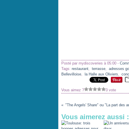
Posté par mydiscoveries à 05:00 -
Comm
Tags:
restaurant
,
terrasse
,
adresses g
Bellevilloise
,
la Halle aux Oliviers
,
conc
Vous aimez ?
0 vote
Vous aimerez aussi :