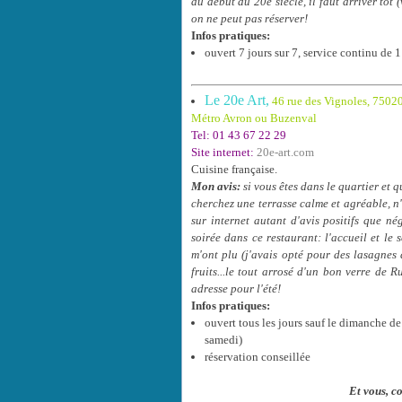
du début du 20e siècle, il faut arriver tôt
on ne peut pas réserver!
Infos pratiques:
ouvert 7 jours sur 7, service continu de
Le 20e Art,
46 rue des Vignoles, 75020
Métro Avron ou Buzenval
Tel: 01 43 67 22 29
Site internet:
20e-art.com
Cuisine française.
Mon avis:
si vous êtes dans le quartier et 
cherchez une terrasse calme et agréable, n'a
sur internet autant d'avis positifs que n
soirée dans ce restaurant: l'accueil et le 
m'ont plu (j'avais opté pour des lasagnes d
fruits...le tout arrosé d'un bon verre de R
adresse pour l'été!
Infos pratiques:
ouvert tous les jours sauf le dimanche d
samedi)
réservation conseillée
Et vous, c