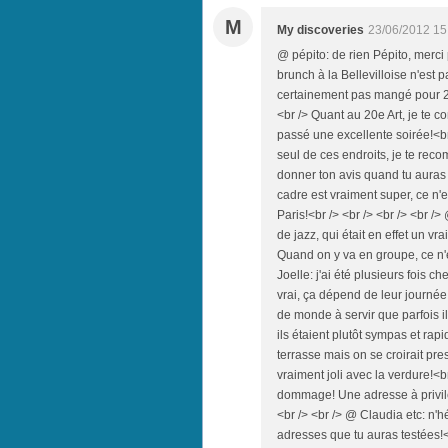
M
My discoveries
23/06/2012 15
@ pépito: de rien Pépito, merci
brunch à la Bellevilloise n'est 
certainement pas mangé pour 29 
<br /> Quant au 20e Art, je te co
passé une excellente soirée!<br 
seul de ces endroits, je te rec
donner ton avis quand tu auras é
cadre est vraiment super, ce n'
Paris!<br /> <br /> <br /> <br /
de jazz, qui était en effet un vr
Quand on y va en groupe, ce n'es
Joelle: j'ai été plusieurs fois c
vrai, ça dépend de leur journée j
de monde à servir que parfois il
ils étaient plutôt sympas et rapid
terrasse mais on se croirait pre
vraiment joli avec la verdure!<br
dommage! Une adresse à privilég
<br /> <br /> @ Claudia etc: n'
adresses que tu auras testées!<b