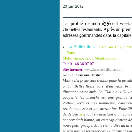
20 juin 2012
J'ai profité de mon récent week-
chouettes restaurants. Après un premi
adresses gourmandes dans la capitale
La Bellevilloise,
19-21 rue Boyer, 75
Paris.
Métro Gambetta ou Ménilmontant
Tel: 01 46 36 07 07
Site internet:
www.labellevilloise.com
Nouvelle cuisine "bistro".
Mon avis:
je me suis rendue pour la premiè
à
La Bellevilloise
lors d'un jazz bru
dimanche entre amis. La "Halle aux Olivie
accueille les brunchs est une grande s
250m2, verte et très lumineuse, compre
rez-de-chaussée et une mezzanine. Pour 29
de détails
ici
) tout en assistant à un conce
concert était bonne, on en a rapidement déco
notre petit groupe! Mais rien à dire au nive
je n'ai pas pu terminer car évidemment j'ai