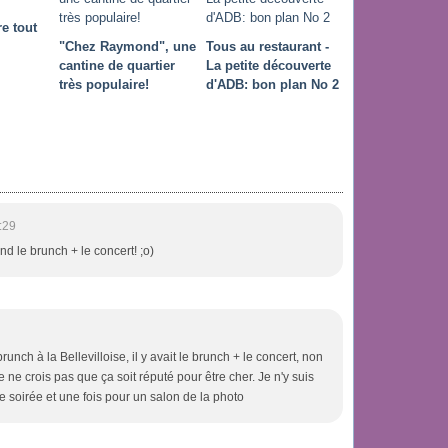
e tout
"Chez Raymond", une
Tous au restaurant -
cantine de quartier
La petite découverte
très populaire!
d'ADB: bon plan No 2
:29
nd le brunch + le concert! ;o)
unch à la Bellevilloise, il y avait le brunch + le concert, non
e ne crois pas que ça soit réputé pour être cher. Je n'y suis
ne soirée et une fois pour un salon de la photo