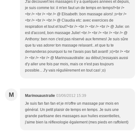
J'ai découvert les massages il y a quelques années et depuis,
je suis comme toi: il m'en faut un de temps en temps!!<br />
<br /> <br /> <br /> @ Elisabeth: bon massage alors! ;o<br />
<br /> <br /> <br /> @ Claudia etc: avec exercices de
respiration et tout et tout?<br /> <br /> <br /> <br /> @ Julie: on
est d'accord, bon massage Julie! <br /> <br /> <br /> <br /> @
Anthony: ben non c'est pas réservé aux femmes! Je suis sûre
que tu vas adorer ton massage relaxant...et que tu te
demanderas pourquoi tu ne l'avais pas fait avant! ;o)<br /> <br
/> <br /> <br /> @ Marinouaustralie: au début j'essayais aussi
d'y aller une fois par mois, mais ce n'est pas toujours
possible... J'y vais régulièrement en tout cas! ;o)
M
Marinouaustralie
03/06/2012 15:39
Je suis fan fan fan et je m'offre un massage par mois en
général. Un petit plaisir de temps en temps. Je suis une
grande partisane des massages aux huiles essentielles,
j'aime bien la réflexologie également (mes pieds en raffolent)