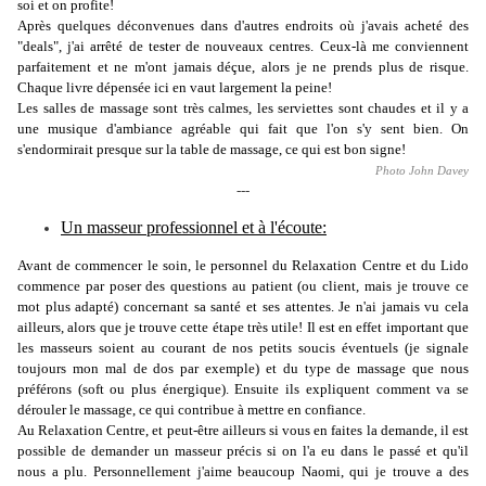
soi et on profite!
Après quelques déconvenues dans d'autres endroits où j'avais acheté des
"deals", j'ai arrêté de tester de nouveaux centres. Ceux-là me conviennent
parfaitement et ne m'ont jamais déçue, alors je ne prends plus de risque.
Chaque livre dépensée ici en vaut largement la peine!
Les salles de massage sont très calmes, les serviettes sont chaudes et il y a
une musique d'ambiance agréable qui fait que l'on s'y sent bien. On
s'endormirait presque sur la table de massage, ce qui est bon signe!
Photo John Davey
---
Un masseur professionnel et à l'écoute:
Avant de commencer le soin, le personnel du Relaxation Centre et du Lido
commence par poser des questions au patient (ou client, mais je trouve ce
mot plus adapté) concernant sa santé et ses attentes. Je n'ai jamais vu cela
ailleurs, alors que je trouve cette étape très utile! Il est en effet important que
les masseurs soient au courant de nos petits soucis éventuels (je signale
toujours mon mal de dos par exemple) et du type de massage que nous
préférons (soft ou plus énergique). Ensuite ils expliquent comment va se
dérouler le massage, ce qui contribue à mettre en confiance.
Au Relaxation Centre, et peut-être ailleurs si vous en faites la demande, il est
possible de demander un masseur précis si on l'a eu dans le passé et qu'il
nous a plu. Personnellement j'aime beaucoup Naomi, qui je trouve a des