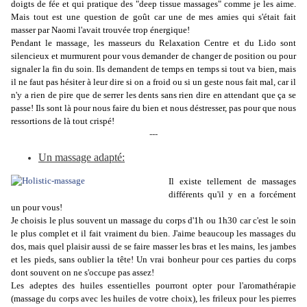
doigts de fée et qui pratique des "deep tissue massages" comme je les aime.
Mais tout est une question de goût car une de mes amies qui s'était fait
masser par Naomi l'avait trouvée trop énergique!
Pendant le massage, les masseurs du Relaxation Centre et du Lido sont
silencieux et murmurent pour vous demander de changer de position ou pour
signaler la fin du soin. Ils demandent de temps en temps si tout va bien, mais
il ne faut pas hésiter à leur dire si on a froid ou si un geste nous fait mal, car il
n'y a rien de pire que de serrer les dents sans rien dire en attendant que ça se
passe! Ils sont là pour nous faire du bien et nous déstresser, pas pour que nous
ressortions de là tout crispé!
---
Un massage adapté:
Il existe tellement de massages
différents qu'il y en a forcément
un pour vous!
Je choisis le plus souvent un massage du corps d'1h ou 1h30 car c'est le soin
le plus complet et il fait vraiment du bien. J'aime beaucoup les massages du
dos, mais quel plaisir aussi de se faire masser les bras et les mains, les jambes
et les pieds, sans oublier la tête! Un vrai bonheur pour ces parties du corps
dont souvent on ne s'occupe pas assez!
Les adeptes des huiles essentielles pourront opter pour l'aromathérapie
(massage du corps avec les huiles de votre choix), les frileux pour les pierres