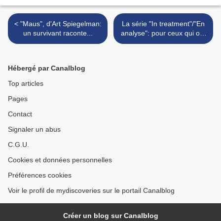
< "Maus", d'Art Spiegelman:
La série "In treatment"/"En
un survivant raconte...
analyse": pour ceux qui ont
toujours rêvé d'être une
petite souris dans le cabinet
d'un psy! >
Hébergé par Canalblog
Top articles
Pages
Contact
Signaler un abus
C.G.U.
Cookies et données personnelles
Préférences cookies
Voir le profil de mydiscoveries sur le portail Canalblog
Créer un blog sur Canalblog