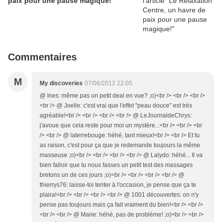
paix pour une pause magique!
Commentaires
M
My discoveries
07/06/2012 22:05
@ Ines: même pas un petit deal en vue? ;o)<br /> <br /> <br />
<br /> @ Joelle: c'est vrai que l'effet "peau douce" est très
agréable!<br /> <br /> <br /> <br /> @ LeJournaldeChrys:
j'avoue que cela reste pour moi un mystère...<br /> <br /> <br
/> <br /> @ laterrebouge: héhé, tant mieux!<br /> <br /> Et tu
as raison, c'est pour ça que je redemande toujours la même
masseuse ;o)<br /> <br /> <br /> <br /> @ Lalydo: héhé... Il va
bien falloir que tu nous fasses un petit test des massages
bretons un de ces jours ;o)<br /> <br /> <br /> <br /> @
thierrys76: laisse-toi tenter à l'occasion, je pense que ça te
plaira!<br /> <br /> <br /> <br /> @ 1001 découvertes: on n'y
pense pas toujours mais ça fait vraiment du bien!<br /> <br />
<br /> <br /> @ Marie: héhé, pas de problème! ;o)<br /> <br />