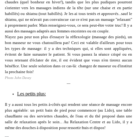
chaudes (quel bonheur en hiver!), tandis que les
plus pudiques pourront
s'orienter vers les massages indiens de la tête (sur une chaise et en partie
habillés) ou shiatsu (tout habillés). Je les ai tous testés et approuvés...sauf le
shiatsu, qui ne m'avait pas convaincue car ce n'est pas un massage "relaxant"
à proprement parler. Mais renseignez-vous, ce sera peut-être votre truc!
Il y a
aussi d
es massages adaptés aux femmes enceintes ou en couple.
N'ayez pas peur non plus d'essayer la réflexologie (massage des pieds), un
bon masseur ne vous chatouillera pas! Ceci est valable d'ailleurs pour tous
les types de massage: il y a des techniques qui, si elles sont appliquées,
évitent de faire sursauter le patient. Si vous passez la séance crispé ou en
vous retenant d'éclater de rire, il est évident que vous n'en tirerez aucun
bénéfice. Une seule solution dans ce cas-là: changez de masseur ou d'institut
la prochaine fois!
Photo John Davey
---
Les petits plus:
Il y a aussi tous les petits à-côtés qui rendent une séance de massage encore
plus agréable: un petit bain de pied pour commencer (au Lido), une table
chauffante ou des serviettes chaudes, de l'eau et du thé proposé dans une
salle de relaxation après le soin... Au Relaxation Centre et au Lido, il y a
même des douches à disposition pour ressortir frais et dispos!