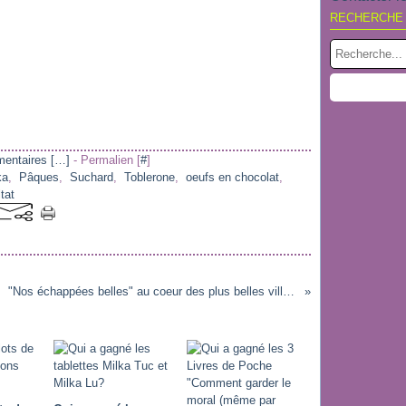
RECHERCHE
entaires [
…
]
- Permalien [
#
]
ka
,
Pâques
,
Suchard
,
Toblerone
,
oeufs en chocolat
,
tat
"Nos échappées belles" au coeur des plus belles villes d'Europe: un livre hybride pour les globe-trotters!