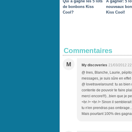
Qui a gagné les 5 lots
A gagner: 5 lo
de bonbons Kiss
nouveaux bo
Cool?
Kiss Cool!
Commentaires
M
My discoveries
21/03/2012 22
@ Ines, Blanche, Laurie, pépito_
messages, je suis sûre en effet 
@ lovetravelaround: tu as bien ra
contente de pouvoir te faire pla
merci encore!!!)...bien que je
<br /> <br /> Sinon il semblerai
tu n'en prendras pas ombrage... 
Mais pourtant 100% des gagnant