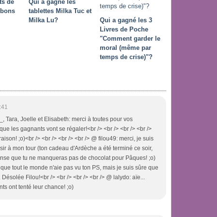
ts de
Qui a gagné les
nbons
tablettes Milka Tuc et
Milka Lu?
Qui a gagné les 3
Livres de Poche
"Comment garder le
moral (même par
temps de crise)"?
:41
, Tara, Joelle et Elisabeth: merci à toutes pour vos
que les gagnants vont se régaler!<br /> <br /> <br /> <br />
ison! ;o)<br /> <br /> <br /> <br /> @ filou49: merci, je suis
isir à mon tour (ton cadeau d'Ardèche a été terminé ce soir,
 pense que tu ne manqueras pas de chocolat pour Pâques! ;o)
t que tout le monde n'aie pas vu ton PS, mais je suis sûre que
Désolée Filou!<br /> <br /> <br /> <br /> @ lalydo: aïe...
s ont tenté leur chance! ;o)