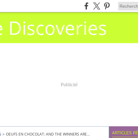
e Discoveries
Publicité
ARTICLES R
G
>
OEUFS EN CHOCOLAT: AND THE WINNERS ARE...