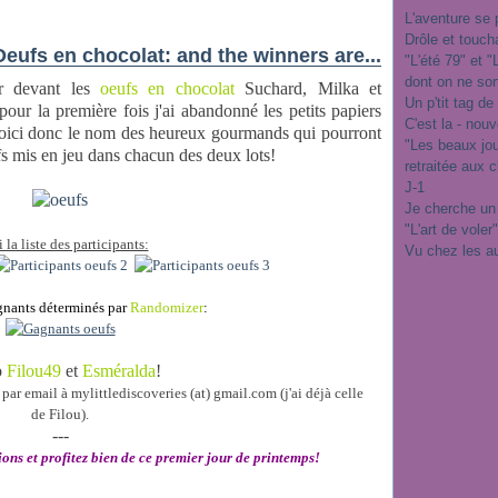
L'aventure se 
Drôle et touch
Oeufs en chocolat: and the winners are...
"L'été 79" et 
dont on ne sor
r devant les
oeufs en chocolat
Suchard, Milka et
Un p'tit tag de
ur la première fois j'ai abandonné les petits papiers
C'est la - nou
Voici donc le nom des heureux gourmands qui pourront
"Les beaux jo
ufs mis en jeu dans chacun des deux lots!
retraitée aux 
J-1
Je cherche un
"L'art de voler
 la liste des participants:
Vu chez les a
gnants déterminés par
Randomizer
:
o
Filou49
et
Esméralda
!
par email à mylittlediscoveries (at) gmail.com (j'ai déjà celle
de
Filou).
---
ons et profitez bien de ce premier jour de
printemps!