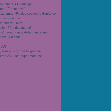
poursuit sur Overblog!
ante "Frances Ha"...
"L'automne 79", des souvenirs d'enfance
t pas indemne...
 la part de Laura!
velle - Fête du cinéma!
urs", avec Fanny Ardant en jeune
cheveux blonds
 CDI
", bien plus qu'une biographie!
utres #34: des super mamies!