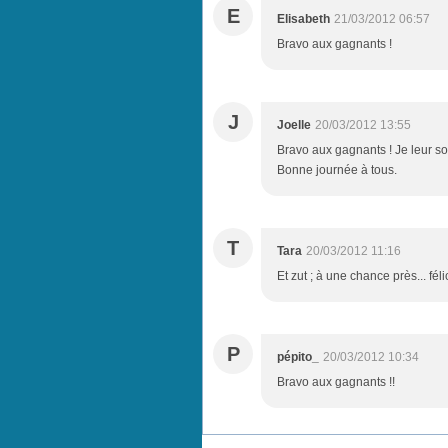
E
Elisabeth
21/03/2012 06:57
Bravo aux gagnants !
J
Joelle
20/03/2012 13:55
Bravo aux gagnants ! Je leur sou
Bonne journée à tous.
T
Tara
20/03/2012 11:16
Et zut ; à une chance près... fél
P
pépito_
20/03/2012 10:34
Bravo aux gagnants !!