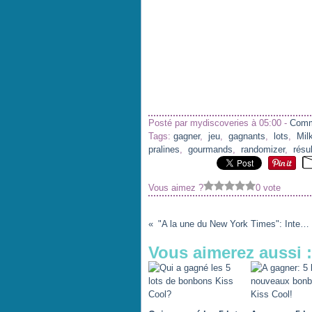
Posté par mydiscoveries à 05:00 -
Comm
Tags:
gagner
,
jeu
,
gagnants
,
lots
,
Mil
pralines
,
gourmands
,
randomizer
,
résul
Vous aimez ?
0 vote
"A la une du New York Times": Internet va-t-il bientôt tuer les journaux?
Vous aimerez aussi :