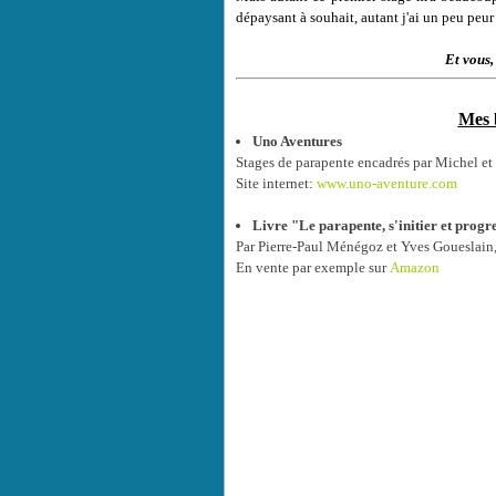
dépaysant à souhait, autant j'ai un peu peur à
Et vous,
Mes 
Uno Aventures
Stages de parapente encadrés par Michel e
Site internet:
www.uno-aventure.com
Livre "Le parapente, s'initier et progr
Par Pierre-Paul Ménégoz et Yves Goueslain
En vente par exemple sur
Amazon