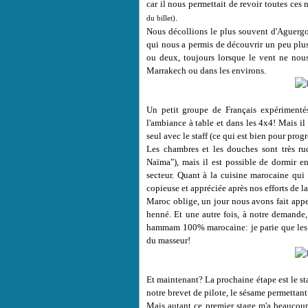
car il nous permettait de revoir toutes ces
.
du billet)
Nous décollions le plus souvent d'Aguergo
qui nous a permis de découvrir un peu plus
ou deux, toujours lorsque le vent ne nous
Marrakech ou dans les environs.
Un petit groupe de Français expérimenté
l'ambiance à table et dans les 4x4! Mais il 
seul avec le staff (ce qui est bien pour pro
Les chambres et les douches sont très ru
Naïma"), mais il est possible de dormir 
secteur. Quant à la cuisine marocaine qui no
copieuse et appréciée après nos efforts de l
Maroc oblige, un jour nous avons fait appe
henné. Et une autre fois, à notre demande,
hammam 100% marocaine: je parie que les 
du masseur!
Et maintenant? La prochaine étape est le st
notre brevet de pilote, le sésame permettan
Mais autant ce premier stage m'a beaucoup p