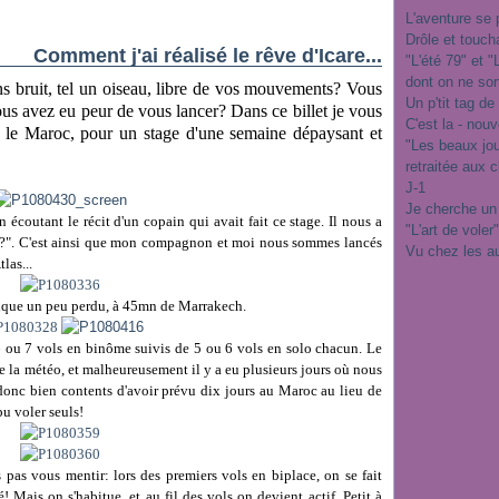
L'aventure se 
Drôle et touch
Comment j'ai réalisé le rêve d'Icare...
"L'été 79" et 
dont on ne sor
ns bruit, tel un oiseau, libre de vos mouvements? Vous
Un p'tit tag de
us avez eu peur de vous lancer? Dans ce billet je vous
C'est la - nou
on le Maroc, pour un stage d'une semaine dépaysant et
"Les beaux jo
retraitée aux 
J-1
Je cherche un
 écoutant le récit d'un copain qui avait fait ce stage. Il nous a
"L'art de voler
ous?". C'est ainsi que mon compagnon et moi nous sommes lancés
Vu chez les a
las...
pique un peu perdu, à 45mn de Marrakech.
 ou 7 vols en binôme suivis de 5 ou 6 vols en solo chacun. Le
e la météo, et malheureusement il y a eu plusieurs jours où nous
donc bien contents d'avoir prévu dix jours au Maroc au lieu de
pu voler seuls!
s pas vous mentir: lors des premiers vols en biplace, on se fait
! Mais on s'habitue, et au fil des vols on devient actif. Petit à