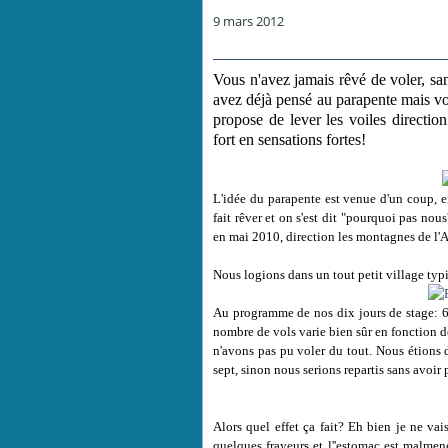
9 mars 2012
Vous n'avez jamais rêvé de voler, sa
avez déjà pensé au parapente mais vo
propose de lever les voiles directi
fort en sensations fortes!
L'idée du parapente est venue d'un coup, en
fait rêver et on s'est dit "pourquoi pas n
en mai 2010, direction
les montagnes de l'At
Nous logions dans un tout petit village ty
Au programme de nos dix jours de stage: 6
nombre de vols varie bien sûr en fonction d
n'avons pas pu voler du tout. Nous étions 
sept, sinon nous serions repartis sans avoir 
Alors quel effet ça fait? Eh bien je ne vai
quelques frayeurs et l''estomac est malmené