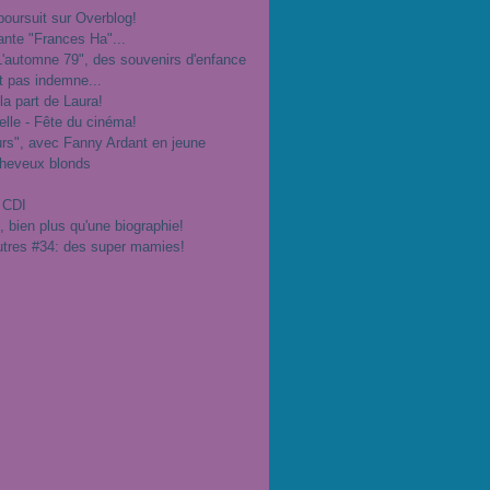
poursuit sur Overblog!
ante "Frances Ha"...
"L'automne 79", des souvenirs d'enfance
t pas indemne...
 la part de Laura!
velle - Fête du cinéma!
urs", avec Fanny Ardant en jeune
cheveux blonds
 CDI
", bien plus qu'une biographie!
utres #34: des super mamies!