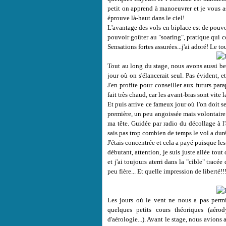
petit on apprend à manoeuvrer et je vous as
éprouve là-haut dans le ciel!
L'avantage des vols en biplace est de pouv
pouvoir goûter au "soaring", pratique qui co
Sensations fortes assurées...j'ai adoré! Le t
Tout au long du stage, nous avons aussi be
jour où on s'élancerait seul. Pas évident, e
J'en profite pour conseiller aux futurs pa
fait très chaud, car les avant-bras sont vite l
Et puis arrive ce fameux jour où l'on doit se 
première, un peu angoissée mais volontaire.
ma tête. Guidée par radio du décollage à l'a
sais pas trop combien de temps le vol a duré
J'étais concentrée et cela a payé puisque les 
débutant, attention, je suis juste allée tout
et j'ai toujours aterri dans la "cible" tracé
peu fière... Et quelle impression de liberté!!
Les jours où le vent ne nous a pas permi
quelques petits cours théoriques (aér
d'aérologie...). Avant le stage, nous avions 