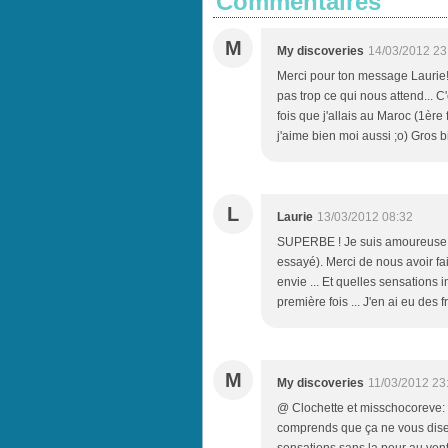
Commentaires
M
My discoveries
14/03/2012 23
Merci pour ton message Laurie! C
pas trop ce qui nous attend... C
fois que j'allais au Maroc (1ère
j'aime bien moi aussi ;o) Gros b
L
Laurie
13/03/2012 08:32
SUPERBE ! Je suis amoureuse du
essayé). Merci de nous avoir fai
envie ... Et quelles sensations 
première fois ... J'en ai eu des f
M
My discoveries
11/03/2012 23
@ Clochette et misschocoreve: me
comprends que ça ne vous dise 