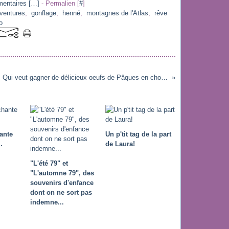
entaires [
…
]
- Permalien [
#
]
ventures
,
gonflage
,
henné
,
montagnes de l'Atlas
,
rêve
o
Qui veut gagner de délicieux oeufs de Pâques en chocolat?
ante
Un p'tit tag de la part
.
de Laura!
"L'été 79" et
"L'automne 79", des
souvenirs d'enfance
dont on ne sort pas
indemne...