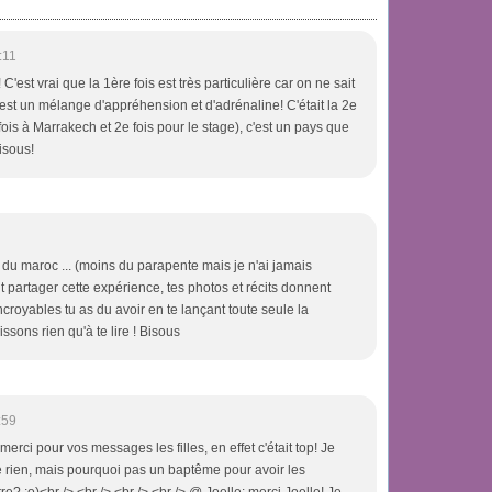
:11
'est vrai que la 1ère fois est très particulière car on ne sait
'est un mélange d'appréhension et d'adrénaline! C'était la 2e
 fois à Marrakech et 2e fois pour le stage), c'est un pays que
isous!
 maroc ... (moins du parapente mais je n'ai jamais
t partager cette expérience, tes photos et récits donnent
incroyables tu as du avoir en te lançant toute seule la
rissons rien qu'à te lire ! Bisous
:59
rci pour vos messages les filles, en effet c'était top! Je
rien, mais pourquoi pas un baptême pour avoir les