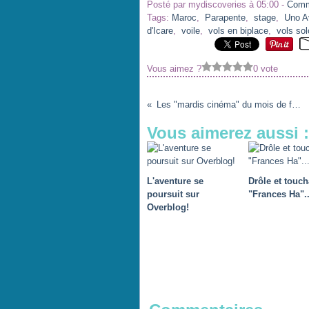
Posté par mydiscoveries à 05:00 -
Comm
Tags:
Maroc
,
Parapente
,
stage
,
Uno A
d'Icare
,
voile
,
vols en biplace
,
vols sol
Vous aimez ?
0 vote
Les "mardis cinéma" du mois de février
Vous aimerez aussi :
L'aventure se
Drôle et touch
poursuit sur
"Frances Ha"..
Overblog!