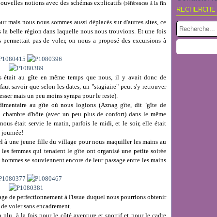
 nouvelles notions avec des schémas explicatifs
(références à la fin
RECHERCHE
ur mais nous nous sommes aussi déplacés sur d'autres sites, ce
 la belle région dans laquelle nous nous trouvions. Et une fois
 permettait pas de voler, on nous a proposé des excursions à
s était au gîte en même temps que nous, il y avait donc de
faut savoir que selon les dates, un "stagiaire" peut s'y retrouver
gresser mais un peu moins sympa pour le reste).
dimentaire au gîte où nous logions (Aznag gîte, dit "gîte de
en chambre d'hôte (avec un peu plus de confort) dans le même
us était servie le matin, parfois le midi, et le soir, elle était
a journée!
l à une jeune fille du village pour nous maquiller les mains au
 les femmes qui tenaient le gîte ont organisé une petite soirée
hommes se souviennent encore de leur passage entre les mains
age de perfectionnement à l'issue duquel nous pourrions obtenir
t de voler sans encadrement.
lu, à la fois pour le côté aventure et sportif et pour le cadre