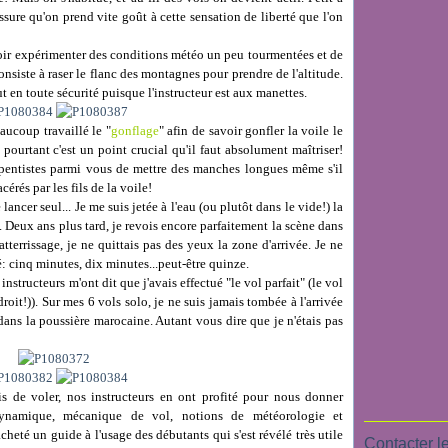
sure qu'on prend vite goût à cette sensation de liberté que l'on
oir expérimenter des conditions météo un peu tourmentées et de
nsiste à raser le flanc des montagnes pour prendre de l'altitude.
out en toute sécurité puisque l'instructeur est aux manettes.
aucoup travaillé le "
gonflage
" afin de savoir gonfler la voile le
t pourtant c'est un point crucial qu'il faut absolument maîtriser!
rapentistes parmi vous de mettre des manches longues même s'il
acérés par les fils de la voile!
lancer seul... Je me suis jetée à l'eau (ou plutôt dans le vide!) la
 Deux ans plus tard, je revois encore parfaitement la scène dans
tterrissage, je ne quittais pas des yeux la zone d'arrivée. Je ne
: cinq minutes, dix minutes...peut-être quinze.
instructeurs m'ont dit que j'avais effectué "le vol parfait" (le vol
 droit!)). Sur mes 6 vols solo, je ne suis jamais tombée à l'arrivée
e dans la poussière marocaine. Autant vous dire que je n'étais pas
!
s de voler, nos instructeurs en ont profité pour nous donner
odynamique, mécanique de vol, notions de météorologie et
acheté un guide à l'usage des débutants qui s'est révélé très utile
Contacter le