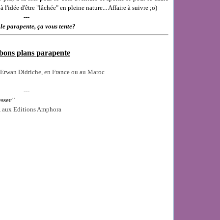
 l'idée d'être "lâchée" en pleine nature... Affaire à suivre ;o)
---
 le parapente, ça vous tente?
bons plans parapente
t Erwan Didriche, en France ou au Maroc
---
esser"
, aux Editions Amphora