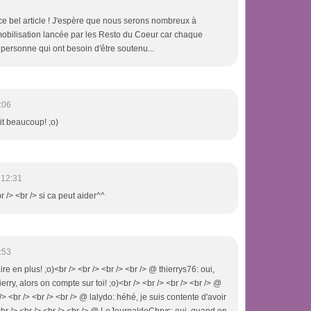
e bel article ! J'espère que nous serons nombreux à
mobilisation lancée par les Resto du Coeur car chaque
 personne qui ont besoin d'être soutenu...
:06
ait beaucoup! ;o)
 12:31
br /> <br /> si ca peut aider^^
:53
ire en plus! ;o)<br /> <br /> <br /> <br /> @ thierrys76: oui,
rry, alors on compte sur toi! ;o)<br /> <br /> <br /> <br /> @
/> <br /> <br /> <br /> @ lalydo: héhé, je suis contente d'avoir