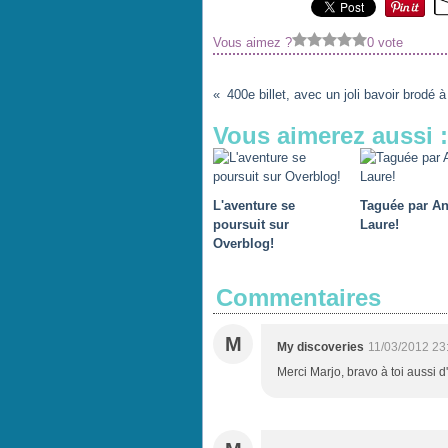
Vous aimez ?
0 vote
400e billet, avec un joli bavoir brodé 
Vous aimerez aussi :
L'aventure se
Taguée par An
poursuit sur
Laure!
Overblog!
Commentaires
M
My discoveries
11/03/2012 23
Merci Marjo, bravo à toi aussi d