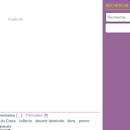
RECHERCHE
Publicité
entaires [
…
]
- Permalien [
#
]
 du Coeur
,
collecte
,
devenir bénévole
,
dons
,
promo
ratuits