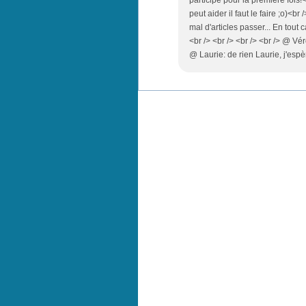
participé pour la première fois
peut aider il faut le faire ;o)<b
mal d'articles passer... En tout c
<br /> <br /> <br /> <br /> @ Vé
@ Laurie: de rien Laurie, j'espèr