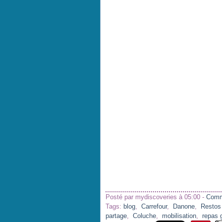
Posté par mydiscoveries à 05:00 -
Comm
Tags:
blog
,
Carrefour
,
Danone
,
Restos
partage
,
Coluche
,
mobilisation
,
repas g