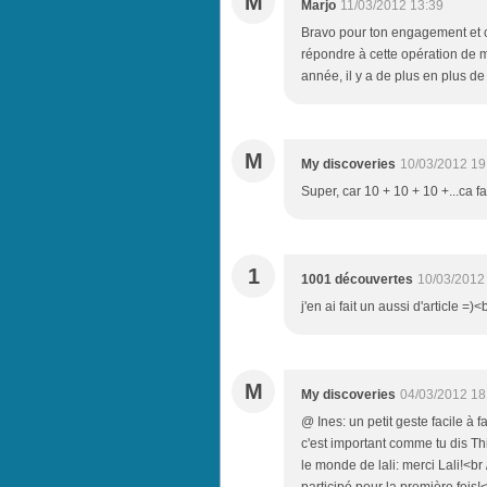
M
Marjo
11/03/2012 13:39
Bravo pour ton engagement et c
répondre à cette opération de 
année, il y a de plus en plus de
M
My discoveries
10/03/2012 19
Super, car 10 + 10 + 10 +...ca f
1
1001 découvertes
10/03/2012
j'en ai fait un aussi d'article =)<
M
My discoveries
04/03/2012 18
@ Ines: un petit geste facile à fa
c'est important comme tu dis Thie
le monde de lali: merci Lali!<br 