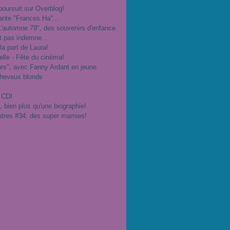
poursuit sur Overblog!
ante "Frances Ha"...
"L'automne 79", des souvenirs d'enfance
t pas indemne...
 la part de Laura!
velle - Fête du cinéma!
urs", avec Fanny Ardant en jeune
cheveux blonds
 CDI
", bien plus qu'une biographie!
utres #34: des super mamies!