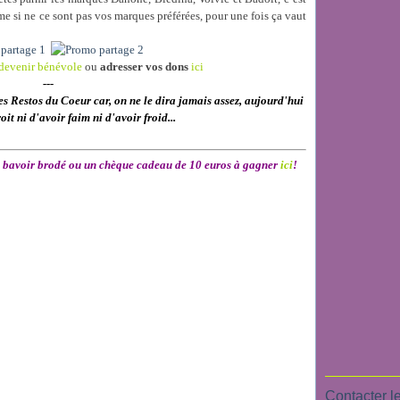
me si ne ce sont pas vos marques préférées, pour une fois ça vaut
devenir bénévole
ou
adresser vos dons
ici
---
es Restos du Coeur car, on ne le dira jamais assez, aujourd'hui
oit ni d'avoir faim ni d'avoir froid...
oli bavoir brodé ou un chèque cadeau de 10 euros à gagner
ici
!
Contacter le