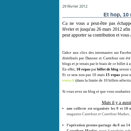
29 février 2012
Et hop, 10
Ca ne vous a peut-être pas échappé
février et jusqu'au 26 mars 2012 afi
peut apporter sa contribution et vous 
Grâce aux clics des internautes sur Facebo
distribués par Danone et Carrefour ont été
blogs et je tenais par le biais de ce billet à 
En effet,
10 repas
par
billet de blog
seront d
Et ce sera non pas 10 mais
15 repas
pour 
restos.fr
(dans la limite de 10 billets sélect
Si vous avez un blog et que vous souhaitez p
Mais il y a auss
une collecte est organisée les 9 et 10
magasins Carrefour et Carrefour Market, a
l’opération promo-partage du 8 au 14
Carrefour Marke
t: pour 4 produits ach