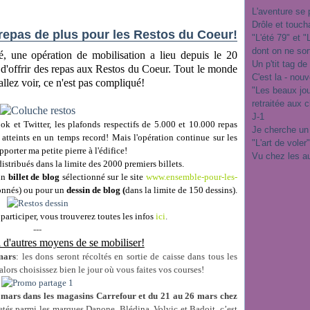
L'aventure se 
Drôle et touch
 repas de plus pour les Restos du Coeur!
"L'été 79" et 
dont on ne sor
, une opération de mobilisation a lieu depuis le 20
Un p'tit tag de
n d'offrir des repas aux Restos du Coeur. Tout le monde
C'est la - nou
allez voir, ce n'est pas compliqué!
"Les beaux jo
retraitée aux 
J-1
ok et Twitter, les plafonds respectifs de 5.000 et 10.000 repas
Je cherche un
 atteints en un temps record! Mais l'opération continue sur les
"L'art de voler
apporter ma petite pierre à l'édifice!
Vu chez les a
istribués dans la limite des 2000 premiers billets.
un
billet de blog
sélectionné sur le site
www.ensemble-pour-les-
ionnés) ou pour un
dessin de blog (
dans la limite de 150 dessins).
articiper, vous trouverez toutes les infos
ici
.
---
i d'autres moyens de se mobiliser!
 mars
: les dons seront récoltés en sortie de caisse dans tous les
lors choisissez bien le jour où vous faites vos courses!
 mars dans les magasins Carrefour et du 21 au 26 mars chez
etés parmi les marques Danone, Blédina, Volvic et Badoit, c’est