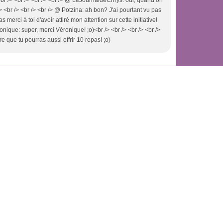
!<br /> <br /> <br /> <br /> @ LeJournaldeChrys: oui, quand on
r /> <br /> <br /> <br /> @ Potzina: ah bon? J'ai pourtant vu pas
as merci à toi d'avoir attiré mon attention sur cette initiative!
ronique: super, merci Véronique! ;o)<br /> <br /> <br /> <br />
e que tu pourras aussi offrir 10 repas! ;o)