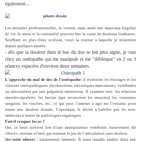
également...
Les attitudes professionnelles, la voiture, mais aussi une mauvaise hygiène
de vie, le stress et la contrariété peuvent être la cause de douleurs lombaires.
Souffrant en plus d'une
scoliose, voici la routine à laquelle je m'astreins
depuis quelques années:
- dès que la douleur dans le bas du dos se fait plus aigüe, je vais
chez un ostéopathe qui me manipule et me "débloque" en 2 ou 3
séances espacées d'environ deux semaines.
L'approche du mal de dos
de l'ostéopathe:
il recherche les blocages et les
«lésions ostéopathiques» (dysfonctions mécaniques musculaires, vertébrales
ou articulaires) par une palpation minutieuse. Il examine tout: les relations
muscles-squelette, les fascias (qui recouvrent les muscles), les vaisseaux
sanguins, les viscères, etc., ce qui peut l’amener à agir sur l’estomac pour
traiter une douleur dorsale. Cependant, le décret n’habilite pas les non-
médecins à traiter de pathologies organiques…
Fait-il craquer les os ?
Oui, ce bruit survient lors d’une manipulation vertébrale, mouvement dit
«forcé», minime et bref, qui restaure le jeu de l’articulation sans douleur.
Ses soins phares :
uniquement manuels. Il nous installe parfois dans une