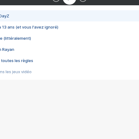
 DayZ
 a 13 ans (et vous l'avez ignoré)
e (littéralement)
im Rayan
 toutes les règles
s les jeux vidéo
us choquant de Rockstar ? - Le scandale BULLY
e plus moche de Steam
du RÊVE tourne au CAUCHEMAR
pendant 8 heures
it… à tort
umiliés par un jeu vidéo