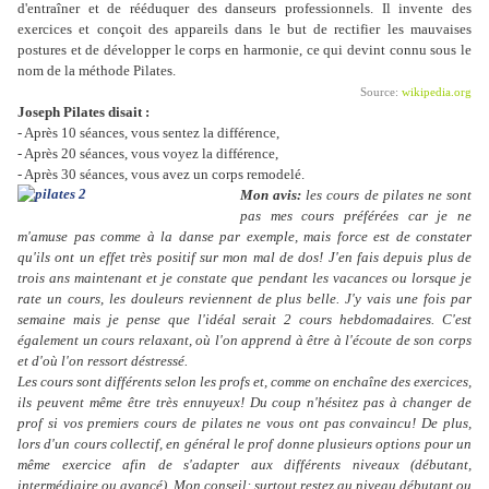
d'entraîner et de rééduquer des danseurs professionnels. Il invente des
exercices et conçoit des appareils dans le but de rectifier les mauvaises
postures et de développer le corps en harmonie, ce qui devint connu sous le
nom de la méthode Pilates.
Source:
wikipedia.org
Joseph Pilates disait :
- Après 10 séances, vous sentez la différence,
- Après 20 séances, vous voyez la différence,
- Après 30 séances, vous avez un corps remodelé.
Mon avis:
les cours de pilates ne sont
pas mes cours préférées car je ne
m'amuse pas comme à la danse par exemple, mais force est de constater
qu'ils ont un effet très positif sur mon mal de dos! J'en fais depuis plus de
trois ans maintenant et je constate que pendant les vacances ou lorsque je
rate un cours, les douleurs reviennent de plus belle. J'y vais une fois par
semaine mais je pense que l'idéal serait 2 cours hebdomadaires. C'est
également un cours relaxant, où l'on apprend à être à l'écoute de son corps
et d'où l'on ressort déstressé.
Les cours sont différents selon les profs et, comme on enchaîne des exercices,
ils peuvent même être très ennuyeux! Du coup n'hésitez pas à changer de
prof si vos premiers cours de pilates ne vous ont pas convaincu! De plus,
lors d'un cours collectif, en général le prof donne plusieurs options pour un
même exercice afin de s'adapter aux différents niveaux (débutant,
intermédiaire ou avancé). Mon conseil: surtout restez au niveau débutant ou