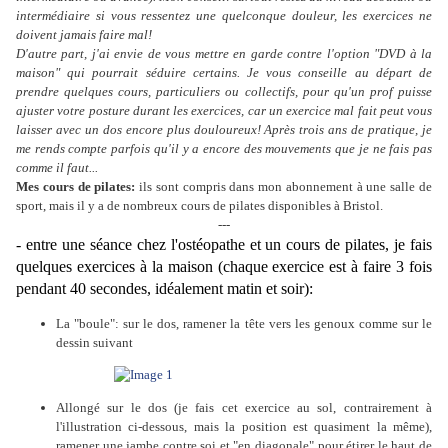
intermédiaire si vous ressentez une quelconque douleur, les exercices ne
doivent jamais faire mal!
D'autre part, j'ai envie de vous mettre en garde contre l'option "DVD à la
maison" qui pourrait séduire certains. Je vous conseille au départ de
prendre quelques cours, particuliers ou collectifs, pour qu'un prof puisse
ajuster votre posture durant les exercices, car un exercice mal fait peut vous
laisser avec un dos encore plus douloureux! Après trois ans de pratique, je
me rends compte parfois qu'il y a encore des mouvements que je ne fais pas
comme il faut...
Mes cours de pilates:
ils sont compris dans mon abonnement à une salle de
sport, mais il y a de nombreux cours de pilates disponibles à Bristol.
---
- entre une séance chez l'ostéopathe et un cours de pilates, je fais
quelques exercices à la maison (chaque exercice est à faire 3 fois
pendant 40 secondes, idéalement matin et soir):
La "boule": sur le dos, ramener la tête vers les genoux comme sur le
dessin suivant
Allongé sur le dos (je fais cet exercice au sol, contrairement à
l'illustration ci-dessous, mais la position est quasiment la même),
ramener une jambe contre soi et "en diagonale" pour étirer le haut de