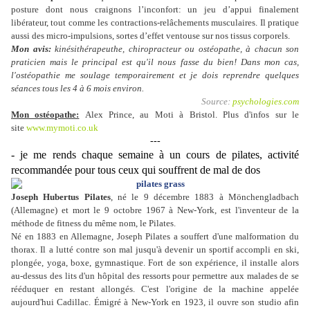
posture dont nous craignons l’inconfort: un jeu d’appui finalement
libérateur, tout comme les contractions-relâchements musculaires. Il pratique
aussi des micro-impulsions, sortes d’effet ventouse sur nos tissus corporels.
Mon avis:
kinésithérapeuthe, chiropracteur ou ostéopathe, à chacun son
praticien mais le principal est qu'il nous fasse du bien! Dans mon cas,
l'ostéopathie me soulage temporairement et je dois reprendre quelques
séances tous les 4 à 6 mois environ.
Source:
psychologies.com
Mon ostéopathe:
Alex Prince, au Moti à Bristol. Plus d'infos sur le
site
www.mymoti.co.uk
---
- je me rends chaque semaine à un cours de pilates, activité
recommandée pour tous ceux qui souffrent de mal de dos
Joseph Hubertus Pilates
, né le 9 décembre 1883 à Mönchengladbach
(Allemagne) et mort le 9 octobre 1967 à New-York, est l'inventeur de la
méthode de fitness du même nom, le Pilates.
Né en 1883 en Allemagne, Joseph Pilates a souffert d'une malformation du
thorax. Il a lutté contre son mal jusqu'à devenir un sportif accompli en ski,
plongée, yoga, boxe, gymnastique. Fort de son expérience, il installe alors
au-dessus des lits d'un hôpital des ressorts pour permettre aux malades de se
rééduquer en restant allongés. C'est l'origine de la machine appelée
aujourd'hui Cadillac. Émigré à New-York en 1923, il ouvre son studio afin