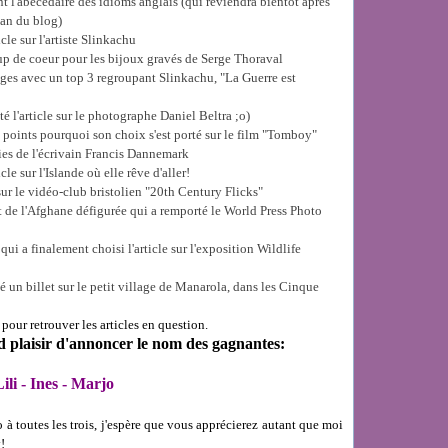
t l'abécédaire des idioms anglais (qui reviendra bientôt après
 an du blog)
icle sur l'artiste Slinkachu
p de coeur pour les bijoux gravés de Serge Thoraval
ages avec un top 3 regroupant Slinkachu, "La Guerre est
té l'article sur le photographe Daniel Beltra ;o)
s points pourquoi son choix s'est porté sur le film "Tomboy"
ties de l'écrivain Francis Dannemark
le sur l'Islande où elle rêve d'aller!
 sur le vidéo-club bristolien "20th Century Flicks"
ait de l'Afghane défigurée qui a remporté le World Press Photo
ui a finalement choisi l'article sur l'exposition Wildlife
 un billet sur le petit village de Manarola, dans les Cinque
pour retrouver les articles en question.
d plaisir d'annoncer le nom des gagnantes:
ili
-
Ines
-
Marjo
à toutes les trois, j'espère que vous apprécierez autant que moi
!