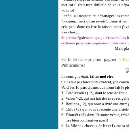
sort car il était trop difficile de vous dé
vous ;o)
- enfin, au moment de départager les comm
"bonjour, merci ou au revoir", même si les 
cela peut donc en être la raison, mais j'a
mes choix...
Je précise également que je n'enverrai les 
certaines personens gagneraient plusieurs c
Mais pla
3e billet-cadeau pour gagner
5 liv
Publications!
La consigne était:
faites-moi rire!
Ce n'était pas forcément évident, j'en convi
Voici les 10 participants qui m'ont fait le pl
Côté Arcades (+2), dont le sens de l'auto
Valou (+2), qui m'a fait rire avec ses gaffe
Bottines (+2), qui nous a livré une autre 
Chib (+3), qui nous a raconté une histoi
Filou49 (+3), dont l'histoire vécue, très 
très bien pu m'arriver aussi!
La fille aux cheveux de lin (+1), car sa 