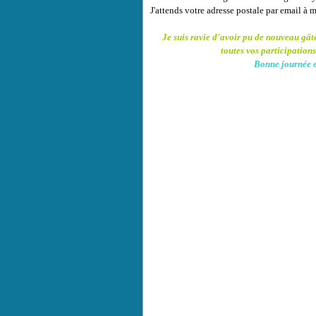
J'attends votre adresse postale par email à 
Je suis ravie d'avoir pu de nouveau gâte
toutes vos participations
Bonne journée e