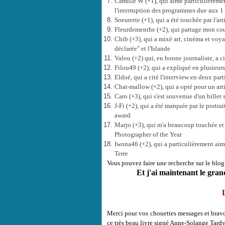
Camille W (+1), qui aime particulièremen
l'interruption des programmes due aux 1
Soeurette (+1), qui a été touchée par l'art
Fleurdementhe (+2), qui partage mon cou
Chib (+3), qui a mixé art, cinéma et voy
déclarée" et l'Islande
Valou (+2) qui, en bonne journaliste, a ci
Filou49 (+2), qui a expliqué en plusieur
Eldoé, qui a cité l'interview en deux par
Chat-mallow (+2), qui a opté pour un artic
Caro (+3), qui s'est souvenue d'un billet
J-Fi (+2), qui a été marquée par le portr
award
Marjo (+3), qui m'a beaucoup touchée et q
Photographer of the Year
Iwona46 (+2), qui a particulièrement aimé
Terre
Vous pouvez faire une recherche sur le blog 
Et j'ai maintenant le gran
L
Merci pour vos chouettes messages et bravo 
ce très beau livre signé Anne-Solange Tardy