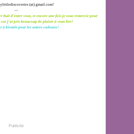
mylittlediscoveries (at) gmail.com!
---
r huit d'entre vous, et e
ncore une fois je vous remercie pour
 car j'ai pris beaucoup de plaisir à vous lire!
t à bientôt pour les autres cadeaux!
Publicité