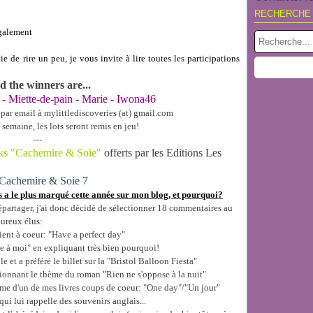
RECHERCHE
également
!
ie de rire un peu, je vous invite à lire toutes les participations
 the winners are...
- Miette-de-pain - Marie - Iwona46
s par email à mylittlediscoveries (at) gmail.com
e semaine, les lots seront remis en jeu!
---
oks "Cachemire & Soie"
offerts par les Editions Les
ous a le plus marqué cette année sur mon blog, et pourquoi?
 départager, j'ai donc décidé de sélectionner 18 commentaires au
eureux élus:
tient à coeur: "Have a perfect day"
re à moi" en expliquant très bien pourquoi!
e et a préféré le billet sur la "Bristol Balloon Fiesta"
ionnant le thème du roman "Rien ne s'oppose à la nuit"
asme d'un de mes livres coups de coeur: "One day"/"Un jour"
qui lui rappelle des souvenirs anglais...