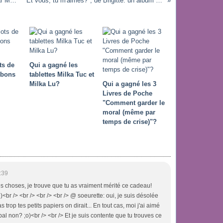
Les Adoptés, le premier film réalisé par Mélanie Laurent
"Et vous, tu m'aimes?", de Brigitte: un album qui fait du bien!
ts de
Qui a gagné les
nbons
tablettes Milka Tuc et
Milka Lu?
Qui a gagné les 3
Livres de Poche
"Comment garder le
moral (même par
temps de crise)"?
:39
les choses, je trouve que tu as vraiment mérité ce cadeau!
o)<br /> <br /> <br /> <br /> @ soeurette: oui, je suis désolée
s trop tes petits papiers on dirait... En tout cas, moi j'ai aimé
cipal non? ;o)<br /> <br /> Et je suis contente que tu trouves ce