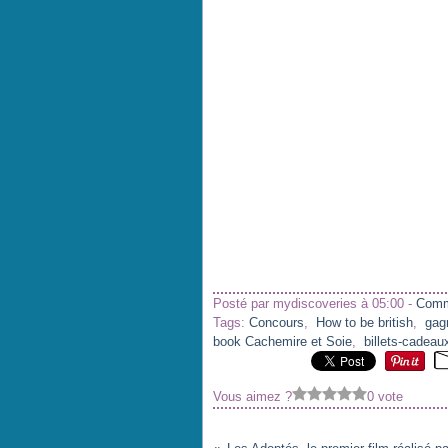
Posté par mydiscoveries à 05:00 -
Comm
Tags:
Concours
,
How to be british
,
gag
book Cachemire et Soie
,
billets-cadeau
Vous aimez ?
0 vote