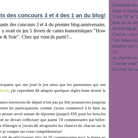
L'aventure se 
Drôle et touch
ts des concours 3 et 4 des 1 an du blog!
"L'été 79" et 
dont on ne sor
nants des concours 3 et 4 du premier blog-anniversaire,
Un p'tit tag de
l y avait en jeu 5 livrets de cartes humoristiques "How
C'est la - nou
e & Soie". Chez qui vont-ils partir?...
"Les beaux jo
retraitée aux 
J-1
Je cherche un
"L'art de voler
Vu chez les a
ticipants qui ont joué le jeu ainsi que les partenaires qui ont
lundi
, j'ai cependant dû adapter quelques règles étant donné le
nes intentions de départ n'ont pas pu être poursuivies jusqu'au
 toutes les participations comme j'avais commencé à le faire au
e penser avoir autant de réponses (jusqu'à 450 pour les boucles
sort ne devait s'effectuer que parmi 10 commentaires par billet-
 d'énergie si j'avais dû récapituler les chances de chacun sur le
et je compte sur votre compréhension!
 décidé de sélectionner plus de 10 commentaires pour le tirage au