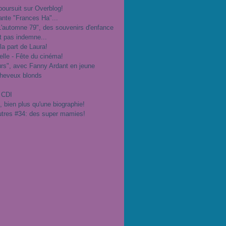
poursuit sur Overblog!
ante "Frances Ha"...
"L'automne 79", des souvenirs d'enfance
t pas indemne...
 la part de Laura!
velle - Fête du cinéma!
urs", avec Fanny Ardant en jeune
cheveux blonds
 CDI
", bien plus qu'une biographie!
utres #34: des super mamies!