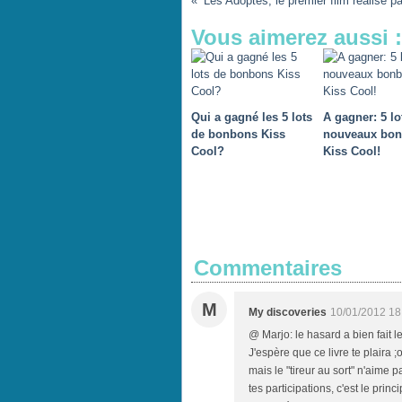
Vous aimerez aussi :
Qui a gagné les 5 lots
A gagner: 5 lo
de bonbons Kiss
nouveaux bo
Cool?
Kiss Cool!
Commentaires
M
My discoveries
10/01/2012 18
@ Marjo: le hasard a bien fait 
J'espère que ce livre te plaira ;
mais le "tireur au sort" n'aime pa
tes participations, c'est le prin