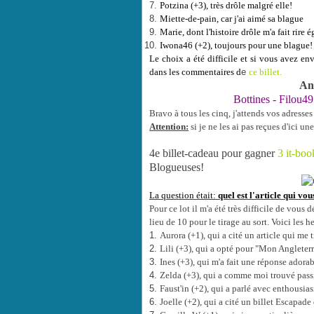
Potzina (+3), très drôle malgré elle!
Miette-de-pain, car j'ai aimé sa blague
Marie, dont l'histoire drôle m'a fait rire 
Iwona46 (+2), toujours pour une blague
Le choix a été difficile et si vous avez env
dans les commentaires d
e
ce billet.
And
Bottines
-
Filou49
Bravo à tous les cinq, j'attends vos adresse
Attention:
si je ne les ai pas reçues d'ici un
4e billet-cadeau pour gagner
3 it-bo
Blogueuses!
La question était:
quel est l'article qui v
Pour ce lot il m'a été très difficile de vous
lieu de 10 pour le tirage au sort. Voici les h
Aurora (+1), qui a cité un article qui me 
Lili (+3), qui a opté pour "Mon Angleter
Ines (+3), qui m'a fait une réponse adorabl
Zelda (+3), qui a comme moi trouvé pass
Faust'in (+2), qui a parlé avec enthousi
Joelle (+2), qui a cité un billet Escapade 