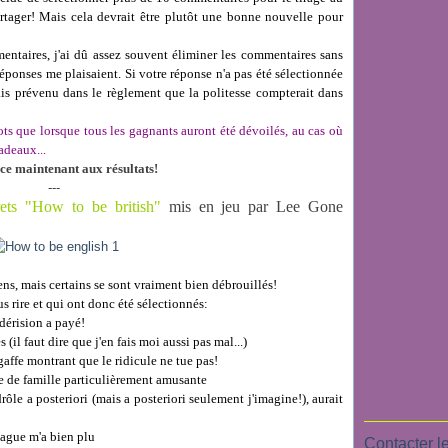
partager! Mais cela devrait être plutôt une bonne nouvelle pour
entaires, j'ai dû assez souvent éliminer les commentaires sans
réponses me plaisaient. Si votre réponse n'a pas été sélectionnée
vais prévenu dans le règlement que la politesse compterait dans
lots que lorsque tous les gagnants auront été dévoilés, au cas où
adeaux...
ce maintenant aux résultats!
---
rets "How to be british"
mis en jeu par Lee Gone
ens, mais certains se sont vraiment bien débrouillés!
us rire et qui ont donc été sélectionnés:
-dérision a payé!
s (il faut dire que j'en fais moi aussi pas mal...)
gaffe montrant que le ridicule ne tue pas!
re de famille particulièrement amusante
drôle a posteriori (mais a posteriori seulement j'imagine!), aurait
blague m'a bien plu
Contacter le