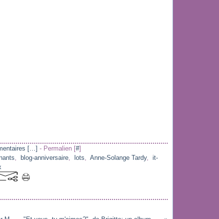
entaires [
…
]
- Permalien [
#
]
nants
,
blog-anniversaire
,
lots
,
Anne-Solange Tardy
,
it-
x