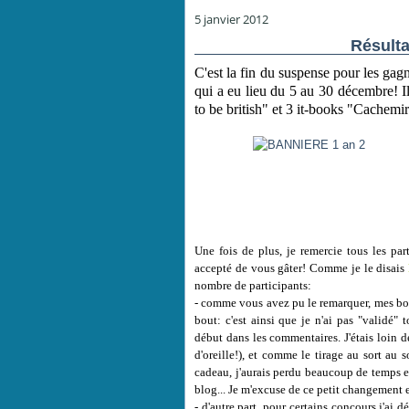
5 janvier 2012
Résulta
C'est la fin du suspense pour les gag
qui a eu lieu du 5 au 30 décembre! I
to be british" et 3 it-books "Cachemir
Une fois de plus, je remercie tous les par
accepté de vous gâter! Comme je le disais
nombre de participants:
- comme vous avez pu le remarquer, mes bon
bout: c'est ainsi que je n'ai pas "validé"
début dans les commentaires. J'étais loin d
d'oreille!), et comme le tirage au sort au 
cadeau, j'aurais perdu beaucoup de temps et
blog... Je m'excuse de ce petit changement 
- d'autre part, pour certains concours j'ai