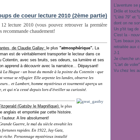
L'aventure se 
Drôle et touch
ups de coeur lecture 2010 (2ème partie)
"L'été 79" et 
dont on ne sor
 12 lecture 2010 (vous pouvez retrouver la première
Un p'tit tag de
vous recommande chaudement!
C'est la - nou
"Les beaux jo
retraitée aux 
lantes, de Claudie Gallay:
le plus
"atmosphérique".
La
J-1
oman est de véritablement transporter le lecteur dans ce
Je cherche un
du Cotentin, avec ses bruits, ses odeurs, sa lumière et ses
"L'art de voler
'on apprend à découvrir avec la narratrice... Dépaysant!
Vu chez les a
 à La Hague - un bout du monde à la pointe du Cotentin - que
st venue se réfugier. Elle arpente les landes, observe les
eurs... et Lambert, homme mystérieux et tourmenté aperçu un
, et qui n'a cessé depuis lors d'éveiller sa curiosité.
itzgerald (Gatsby le Magnifique)
:
le plus
te anglais et emportée par cette histoire.
 l'auteur. A lire absolument!
Grande Guerre
, le mal du siècle envahit les
s fortunes rapides. En 1922,
Jay Gatz
,
nt riche. Personnage mystérieux installé