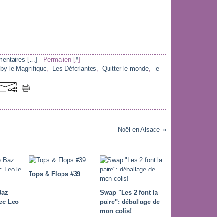
entaires [
…
]
- Permalien [
#
]
by le Magnifique
,
Les Déferlantes
,
Quitter le monde
,
le
Noël en Alsace
Tops & Flops #39
Baz
Swap "Les 2 font la
ec Leo
paire": déballage de
mon colis!