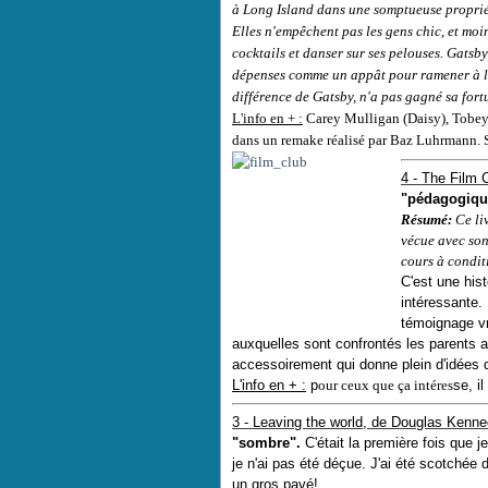
à
Long Island
dans une somptueuse propriét
Elles n'empêchent pas les gens chic, et moi
cocktails et danser sur ses pelouses. Gatsby
dépenses comme un appât pour ramener à 
différence de Gatsby, n'a pas gagné sa fortu
L'info en + :
Carey Mulligan (Daisy), Tobey 
dans un remake réalisé par
Baz Luhrmann. So
4 - The Film 
"pédagogiqu
Résumé:
Ce li
vécue avec son 
cours à condit
C'est une histo
intéressante. L
témoignage vr
auxquelles sont confrontés les parents au
accessoirement qui donne plein d'idées de
L'info en + :
p
our ceux que ça intéres
se, i
3 - Leaving the world, de Douglas Kenne
"sombre".
C'était la première fois que j
je n'ai pas été déçue. J'ai été scotchée d
un gros pavé!