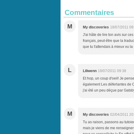
Commentaires
M
My discoveries
18/07/2011 09
J'ai hâte de lire ton avis sur ce
français, peut-être que la traduc
que tu t'attendais à mieux vu la 
L
Liliwenn
18/07/2011 09:38
Et hop, un coup d'oeil! Je pense
également Les déferlantes de C
j'ai été un peu déçue par Gatsby
M
My discoveries
02/04/2011 20
Tu as raison, passons au tutoie
mais je viens de me renseigner s