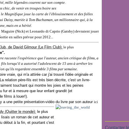
é, mille légendes courent sur son compte.
ns chic, de venir en
troupes
boire ses
 le
Magnifique
joue la carte de l'éblouissement et des folles
lui
Daisy
, mariée à
Tom Buchaman
, un m
illionnaire qui, à la
ne, mais en a hérité.
Maguire (Nick) et Leonardo di Caprio (Gatsby) devraient jouer
rtie en salles prévue pour 2012..
.
Club, de David Gilmour (Le F
ilm Club)
:
le plus
e".
vre raconte l'expérience que l'auteur, ancien critique de films, a
fils lorsqu'il a autorisé l'adolescent de 15 ans à arrêter les
ion qu'ils regardent ensemble 3 films par semaine.
ire vraie, qui m'a attirée car j'ai trouvé l'idée originale et
a relation père-fils est très bien décrite, c'est un livre-
aiment touchant qui montre les joies et les peines
 fur et à mesure que leur enfant grandit (et
 films à louer!).
l y a une petite présentation-vidéo du livre par son auteur
ici
dy (Quitter le monde):
le plus
e lisais un roman de cet auteur et
u début à la fin, et pourtant c'est
Contacter le