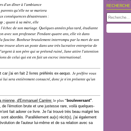
ors d'un dîner à l'ambiance
RECHERCHE
 parents qu'elle ne se mariera
ux conséquences désastreuses :
p ; quant à sa mère, elle
l'échec de son mariage. Quelques années plus tard, étudiante
on avec son professeur. Pendant quatre ans, elle vit dans
la fascine. Bonheur brutalement interrompu par la mort de son
e trouve alors un poste dans une très lucrative entreprise de
'argent à son père qui se prétend ruiné, Jane attire l'attention
ions de celui qui est en fait un escroc international.
car j'ai en fait 2 livres préférés ex-aequo.
Je préfère vous
ui lui sera entièrement consacré,
donc j
e n'en présente qu'un
la mienne, d'Emmanuel Carrère
:
le plus
"
bouleversant"
.
de l'émotion brute et une justesse rare, voilà quelques-
'ont fait adorer ce livre. Je l'ai trouvé très beau malgré les
y sont abordés. Parallèl
ement au(x)
récit(s), j
'ai également
'évolution de l'auteur lui-même et de sa relation avec sa