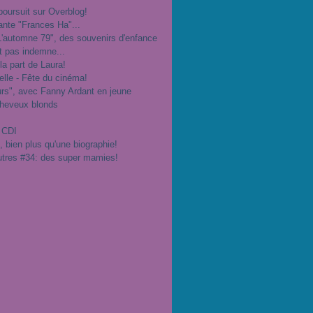
poursuit sur Overblog!
ante "Frances Ha"...
"L'automne 79", des souvenirs d'enfance
t pas indemne...
 la part de Laura!
velle - Fête du cinéma!
urs", avec Fanny Ardant en jeune
cheveux blonds
 CDI
", bien plus qu'une biographie!
utres #34: des super mamies!