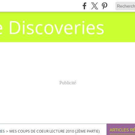
e Discoveries
Publicité
ARTICLES R
RES
>
MES COUPS DE COEUR LECTURE 2010 (2ÈME PARTIE)