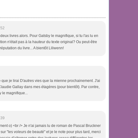
:52
s deux livres alors. Pour Gatsby le magnifique, si tu l'as lu en
tion n'était pas à la hauteur du texte original? Ou peut-être
réputation du livre... A bientôt Liliwenn!
 que je lirai D'autres vies que la mienne prochainement. J'ai
laudie Gallay dans mes étagères (pour bientôt). Par contre,
 le magnifique...
:39
ment o) <br /> Je n'ai jamais lu de roman de Pascal Bruckner
ur "les voleurs de beauté" et je le note pour plus tard, merci