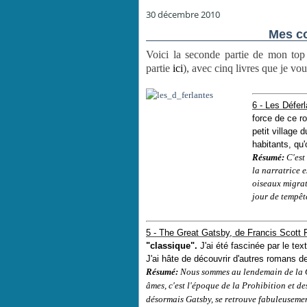
30 décembre 2010
Mes co
Voici la seconde partie de mon top
partie
ici
), avec cinq livres que je 
6 - Les Défer
force de ce r
petit village 
habitants, qu
Résumé:
C'est
la narratrice e
oiseaux migrat
jour de tempête
5 - The Great Gatsby, de Francis Scott F
"classique".
J'ai été fascinée par le tex
J'ai hâte de découvrir d'autres romans de
Résumé
:
Nous sommes au lendemain de la
âmes, c'est l'époque de la
Prohibition
et de
désormais
Gatsby
, se retrouve fabuleuseme