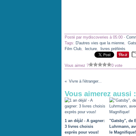
Posté par mydiscoveries à 05:00 -
Comm
Tags:
D'autres vies que la mienne
,
Gats
Film Club
,
lecture
,
livres préférés
Vous aimez ?
0 vote
Vivre à l'étranger...
Vous aimerez aussi :
1 an déjà! - A gagner:
"Gatsby", de 
3 livres choisis
Luhrmann, av
exprès pour vous!
le Magnifique!