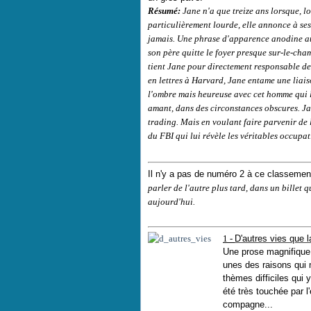
Résumé:
Jane n'a que treize ans lorsque, l
particulièrement lourde, elle annonce à ses
jamais. Une phrase d'apparence anodine a
son père quitte le foyer presque sur-le-cham
tient
Jane
pour directement responsable de 
en
lettres
à
Harvard
, Jane entame une liais
l'ombre mais heureuse avec cet
homme
qui 
amant, dans des circonstances obscures. Jan
trading. Mais en voulant faire parvenir de l
du
FBI
qui lui révèle les véritables occupat
Il n'y a pas de numéro 2 à ce classement 
parler de l'autre
plus tard,
dans un billet q
aujourd'hui.
1 -
D'autres vies que 
Une prose magnifique, 
unes des raisons qui m
thèmes difficiles qui 
été très touchée par l
compagne...