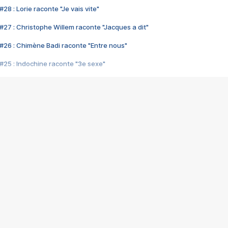
28 : Lorie raconte "Je vais vite"
#27 : Christophe Willem raconte "Jacques a dit"
#26 : Chimène Badi raconte "Entre nous"
#25 : Indochine raconte "3e sexe"
#24 : Zaho raconte "C'est chelou"
#23 : Patrick Bruel raconte "Au café des délices"
#22 : Kyo raconte "Le chemin"
#21 : Nolwenn Leroy raconte "Cassé"
#20 : Patrick Hernandez raconte "Born to be alive"
#19 : Lorie raconte "Près de moi"
#18 : Michael Jones raconte "A nos actes manqués" (avec Jean-Jacque
#17 : Khaled raconte "Aïcha"